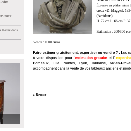
Buste de Casimir Perier
 notre
Épreuve en plâtre teinté 
creux «D. Maggesi, 1834
ns notre
(Accidents)
H. 72 cm L. 66 cm P. 37
s Hache dans
Estimation : 200/300 eur
Vendu : 1000 euros
Faire estimer gratuitement, expertiser ou vendre ?
:
Les ex
à votre disposition
pour l'
estimation gratuite
et l'
expertis
Bordeaux, Lille, Nantes, Lyon, Toulouse, Aix-en-Prov
accompagnent dans la vente de vos tableaux anciens et mode
» Retour