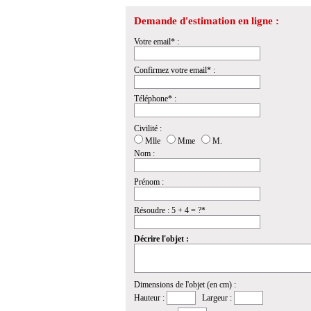
Demande d'estimation en ligne :
Votre email* :
Confirmez votre email* :
Téléphone* :
Civilité :
Mlle
Mme
M.
Nom :
Prénom :
Résoudre : 5 + 4 = ?*
Décrire l'objet :
Dimensions de l'objet (en cm) :
Hauteur :
Largeur :