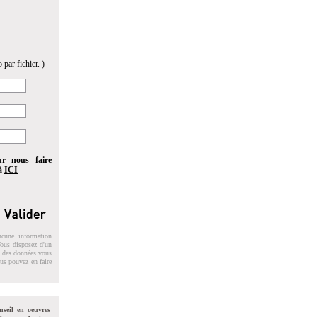
 par fichier. )
ur nous faire
 à
ICI
ucune information
 Vous disposez d'un
on des données vous
ous pouvez en faire
nseil en oeuvres