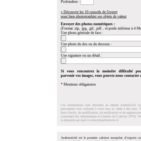
Profondeur :
» Découvrir les 10 conseils de l'expert
pour bien photographier ses objets de valeur
Envoyer des photos numériques :
(Format .zip, .jpg, .gif, .pdf... et poids inférieur à 4 Mo
Une photo générale de face :
Une photo du dos ou du dessous :
Une signature ou un détail :
Si vous rencontrez la moindre difficulté po
parvenir vos images, vous pouvez nous contacter
* Mentions obligatoires
Ces informations sont destinées au cabinet Authenticité. A
personnelle n'est collectée à votre insu ni cédée à des tiers.
droit d'accés, de modification, de rectification et de suppressi
concernant (loi Informatique et Libertés du 6 janvier 1978). V
la demande par mail à
contact@authenticite.fr
.
Authenticité est le premier cabinet européen d'experts co