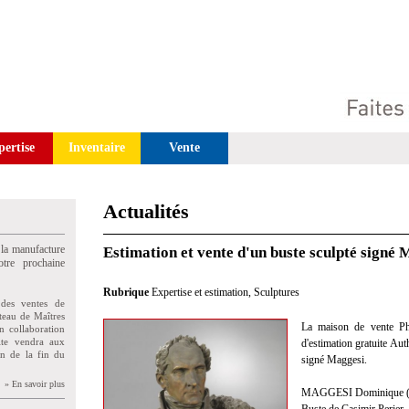
pertise
Inventaire
Vente
Actualités
 la manufacture
Estimation et vente d'un buste sculpté signé 
tre prochaine
Rubrique
Expertise et estimation
,
Sculptures
des ventes de
teau de Maîtres
La maison de vente Phil
n collaboration
uite vendra aux
d'estimation gratuite Aut
on de la fin du
signé Maggesi.
» En savoir plus
MAGGESI Dominique (Ca