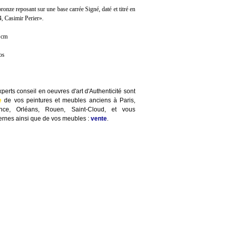
bronze reposant sur une base carrée Signé, daté et titré en
, Casimir Perier».
 cm
os
perts conseil en oeuvres d'art d'Authenticité sont
e
de vos peintures et meubles anciens à Paris,
ence, Orléans, Rouen, Saint-Cloud, et vous
rnes ainsi que de vos meubles :
vente
.