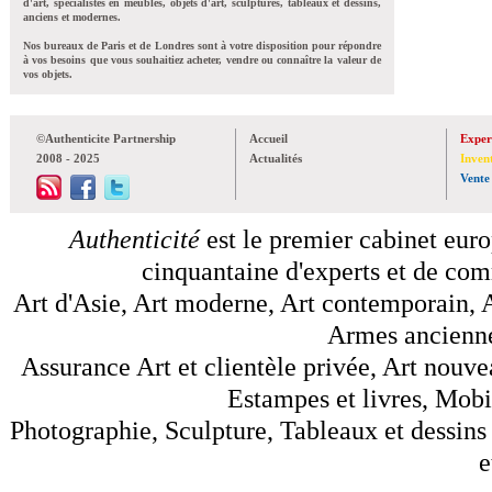
d'art, spécialistes en meubles, objets d'art, sculptures, tableaux et dessins,
anciens et modernes.
Nos bureaux de Paris et de Londres sont à votre disposition pour répondre
à vos besoins que vous souhaitiez acheter, vendre ou connaître la valeur de
vos objets.
©Authenticite Partnership
Accueil
Exper
2008 - 2025
Actualités
Inven
Vente
Authenticité
est le premier cabinet euro
cinquantaine d'experts et de comm
Art d'Asie, Art moderne, Art contemporain, A
Armes anciennes
Assurance Art et clientèle privée, Art nouve
Estampes et livres, Mobil
Photographie, Sculpture, Tableaux et dessins 
e