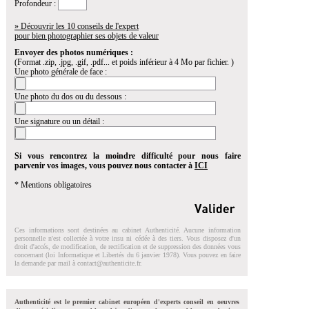
Profondeur :
» Découvrir les 10 conseils de l'expert
pour bien photographier ses objets de valeur
Envoyer des photos numériques :
(Format .zip, .jpg, .gif, .pdf... et poids inférieur à 4 Mo par fichier. )
Une photo générale de face :
Une photo du dos ou du dessous :
Une signature ou un détail :
Si vous rencontrez la moindre difficulté pour nous faire
parvenir vos images, vous pouvez nous contacter à
ICI
* Mentions obligatoires
Ces informations sont destinées au cabinet Authenticité. Aucune information
personnelle n'est collectée à votre insu ni cédée à des tiers. Vous disposez d'un
droit d'accés, de modification, de rectification et de suppression des données vous
concernant (loi Informatique et Libertés du 6 janvier 1978). Vous pouvez en faire
la demande par mail à
contact@authenticite.fr
.
Authenticité est le premier cabinet européen d'experts conseil en oeuvres