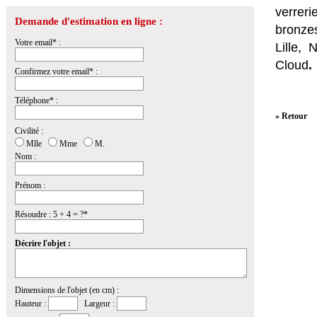
verrer
Demande d'estimation en ligne :
bronzes
Votre email* :
Lille,
Cloud
.
Confirmez votre email* :
Téléphone* :
» Retour
Civilité :
Mlle
Mme
M.
Nom :
Prénom :
Résoudre : 5 + 4 = ?*
Décrire l'objet :
Dimensions de l'objet (en cm) :
Hauteur :
Largeur :