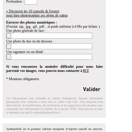
Profondeur :
» Découvrir les 10 conseils de l'expert
pour bien photographier ses objets de valeur
Envoyer des photos numériques :
(Format .zip, .jpg, .gif, .pdf... et poids inférieur à 4 Mo par fichier. )
Une photo générale de face :
Une photo du dos ou du dessous :
Une signature ou un détail :
Si vous rencontrez la moindre difficulté pour nous faire
parvenir vos images, vous pouvez nous contacter à
ICI
* Mentions obligatoires
Ces informations sont destinées au cabinet Authenticité. Aucune information
personnelle n'est collectée à votre insu ni cédée à des tiers. Vous disposez d'un
droit d'accés, de modification, de rectification et de suppression des données vous
concernant (loi Informatique et Libertés du 6 janvier 1978). Vous pouvez en faire
la demande par mail à
contact@authenticite.fr
.
Authenticité est le premier cabinet européen d'experts conseil en oeuvres