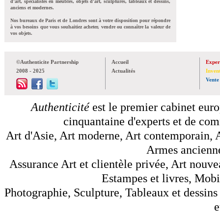
d'art, spécialistes en meubles, objets d'art, sculptures, tableaux et dessins,
anciens et modernes.
Nos bureaux de Paris et de Londres sont à votre disposition pour répondre
à vos besoins que vous souhaitiez acheter, vendre ou connaître la valeur de
vos objets.
©Authenticite Partnership
Accueil
Exper
2008 - 2025
Actualités
Inven
Vente
Authenticité
est le premier cabinet euro
cinquantaine d'experts et de comm
Art d'Asie, Art moderne, Art contemporain, A
Armes anciennes
Assurance Art et clientèle privée, Art nouve
Estampes et livres, Mobil
Photographie, Sculpture, Tableaux et dessins 
e