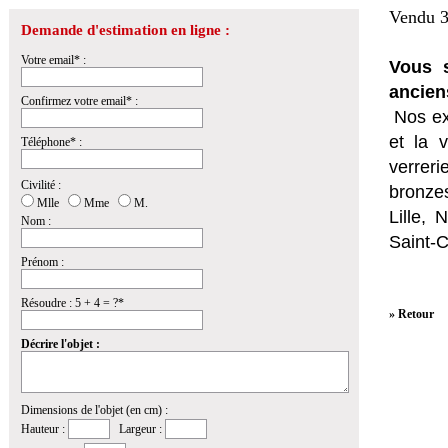
Vendu 3
Demande d'estimation en ligne :
Votre email* :
Vous s
ancien
Confirmez votre email* :
Nos ex
et la
v
Téléphone* :
verrer
Civilité :
bronzes
Mlle
Mme
M.
Lille,
Nom :
Saint-
Prénom :
Résoudre : 5 + 4 = ?*
» Retour
Décrire l'objet :
Dimensions de l'objet (en cm) :
Hauteur :
Largeur :