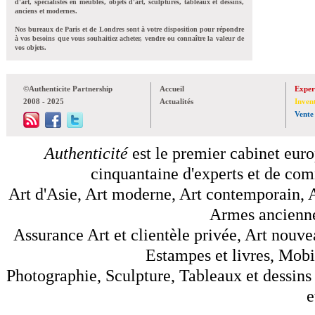
d'art, spécialistes en meubles, objets d'art, sculptures, tableaux et dessins,
anciens et modernes.
Nos bureaux de Paris et de Londres sont à votre disposition pour répondre
à vos besoins que vous souhaitiez acheter, vendre ou connaître la valeur de
vos objets.
©Authenticite Partnership
Accueil
Exper
2008 - 2025
Actualités
Inven
Vente
Authenticité
est le premier cabinet euro
cinquantaine d'experts et de comm
Art d'Asie, Art moderne, Art contemporain, A
Armes anciennes
Assurance Art et clientèle privée, Art nouve
Estampes et livres, Mobil
Photographie, Sculpture, Tableaux et dessins 
e