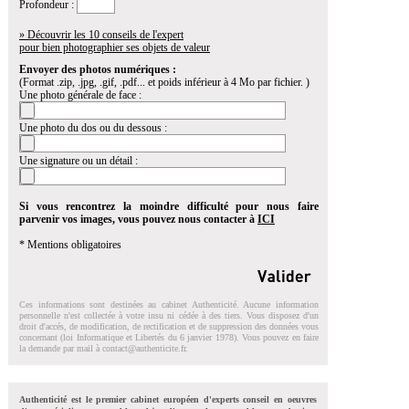
Profondeur :
» Découvrir les 10 conseils de l'expert
pour bien photographier ses objets de valeur
Envoyer des photos numériques :
(Format .zip, .jpg, .gif, .pdf... et poids inférieur à 4 Mo par fichier. )
Une photo générale de face :
Une photo du dos ou du dessous :
Une signature ou un détail :
Si vous rencontrez la moindre difficulté pour nous faire
parvenir vos images, vous pouvez nous contacter à
ICI
* Mentions obligatoires
Ces informations sont destinées au cabinet Authenticité. Aucune information
personnelle n'est collectée à votre insu ni cédée à des tiers. Vous disposez d'un
droit d'accés, de modification, de rectification et de suppression des données vous
concernant (loi Informatique et Libertés du 6 janvier 1978). Vous pouvez en faire
la demande par mail à
contact@authenticite.fr
.
Authenticité est le premier cabinet européen d'experts conseil en oeuvres