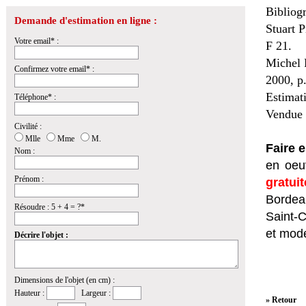
Bibliogr
Demande d'estimation en ligne :
Stuart 
Votre email* :
F 21.
Michel P
Confirmez votre email* :
2000, p
Estimat
Téléphone* :
Vendue 
Civilité :
Mlle
Mme
M.
Faire 
Nom :
en oeuv
Prénom :
gratui
Bordeau
Résoudre : 5 + 4 = ?*
Saint-
et mod
Décrire l'objet :
Dimensions de l'objet (en cm) :
Hauteur :
Largeur :
» Retour