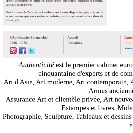
d'art, spécialistes en meubles, objets d'art, sculptures, tableaux et dessins,
anciens et modernes.
Nos bureaux de Paris et de Londres sont à votre disposition pour répondre
à vos besoins que vous souhaitiez acheter, vendre ou connaître la valeur de
vos objets.
©Authenticite Partnership
Accueil
Exper
2008 - 2025
Actualités
Inven
Vente
Authenticité
est le premier cabinet euro
cinquantaine d'experts et de comm
Art d'Asie, Art moderne, Art contemporain, A
Armes anciennes
Assurance Art et clientèle privée, Art nouve
Estampes et livres, Mobil
Photographie, Sculpture, Tableaux et dessins 
e