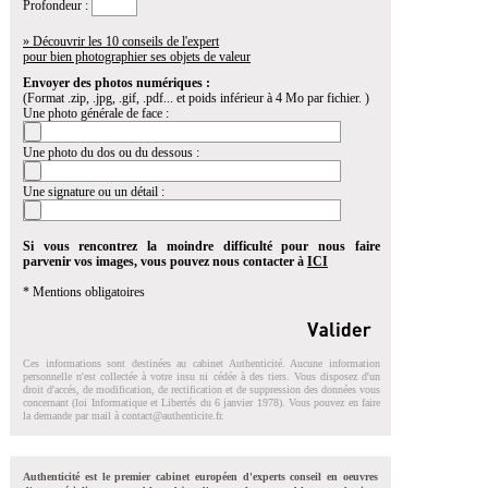
Profondeur :
» Découvrir les 10 conseils de l'expert
pour bien photographier ses objets de valeur
Envoyer des photos numériques :
(Format .zip, .jpg, .gif, .pdf... et poids inférieur à 4 Mo par fichier. )
Une photo générale de face :
Une photo du dos ou du dessous :
Une signature ou un détail :
Si vous rencontrez la moindre difficulté pour nous faire
parvenir vos images, vous pouvez nous contacter à
ICI
* Mentions obligatoires
Ces informations sont destinées au cabinet Authenticité. Aucune information
personnelle n'est collectée à votre insu ni cédée à des tiers. Vous disposez d'un
droit d'accés, de modification, de rectification et de suppression des données vous
concernant (loi Informatique et Libertés du 6 janvier 1978). Vous pouvez en faire
la demande par mail à
contact@authenticite.fr
.
Authenticité est le premier cabinet européen d'experts conseil en oeuvres