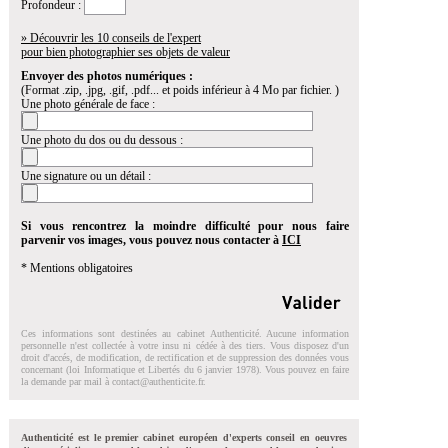
Profondeur :
» Découvrir les 10 conseils de l'expert
pour bien photographier ses objets de valeur
Envoyer des photos numériques :
(Format .zip, .jpg, .gif, .pdf... et poids inférieur à 4 Mo par fichier. )
Une photo générale de face :
Une photo du dos ou du dessous :
Une signature ou un détail :
Si vous rencontrez la moindre difficulté pour nous faire
parvenir vos images, vous pouvez nous contacter à
ICI
* Mentions obligatoires
Ces informations sont destinées au cabinet Authenticité. Aucune information
personnelle n'est collectée à votre insu ni cédée à des tiers. Vous disposez d'un
droit d'accés, de modification, de rectification et de suppression des données vous
concernant (loi Informatique et Libertés du 6 janvier 1978). Vous pouvez en faire
la demande par mail à
contact@authenticite.fr
.
Authenticité est le premier cabinet européen d'experts conseil en oeuvres