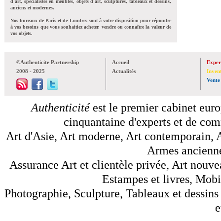
d'art, spécialistes en meubles, objets d'art, sculptures, tableaux et dessins,
anciens et modernes.
Nos bureaux de Paris et de Londres sont à votre disposition pour répondre
à vos besoins que vous souhaitiez acheter, vendre ou connaître la valeur de
vos objets.
©Authenticite Partnership
Accueil
Exper
2008 - 2025
Actualités
Inven
Vente
Authenticité
est le premier cabinet euro
cinquantaine d'experts et de comm
Art d'Asie, Art moderne, Art contemporain, A
Armes anciennes
Assurance Art et clientèle privée, Art nouve
Estampes et livres, Mobil
Photographie, Sculpture, Tableaux et dessins 
e