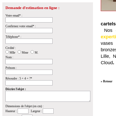
Demande d'estimation en ligne :
Votre email* :
cartels
Confirmez votre email* :
Nos e
expert
Téléphone* :
vases 
Civilité :
bronzes
Mlle
Mme
M.
Lille,
Nom :
Cloud
.
Prénom :
Résoudre : 5 + 4 = ?*
» Retour
Décrire l'objet :
Dimensions de l'objet (en cm) :
Hauteur :
Largeur :