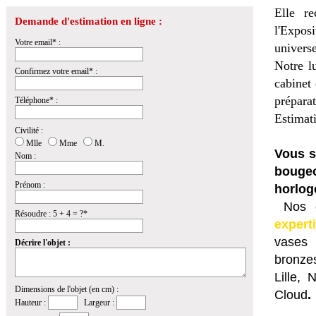
Elle r
Demande d'estimation en ligne :
l'Expos
Votre email* :
universe
Notre lu
Confirmez votre email* :
cabinet
préparat
Téléphone* :
Estimat
Civilité :
Mlle
Mme
M.
Vous s
Nom :
bougeo
Prénom :
horlog
Nos e
Résoudre : 5 + 4 = ?*
expert
vases 
Décrire l'objet :
bronzes
Lille,
Dimensions de l'objet (en cm) :
Cloud
.
Hauteur :
Largeur :