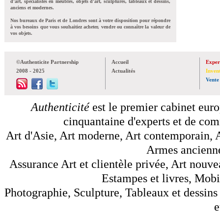
d'art, spécialistes en meubles, objets d'art, sculptures, tableaux et dessins,
anciens et modernes.
Nos bureaux de Paris et de Londres sont à votre disposition pour répondre
à vos besoins que vous souhaitiez acheter, vendre ou connaître la valeur de
vos objets.
©Authenticite Partnership
Accueil
Exper
2008 - 2025
Actualités
Inven
Vente
Authenticité
est le premier cabinet euro
cinquantaine d'experts et de comm
Art d'Asie, Art moderne, Art contemporain, A
Armes anciennes
Assurance Art et clientèle privée, Art nouve
Estampes et livres, Mobil
Photographie, Sculpture, Tableaux et dessins 
e