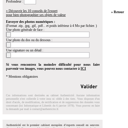
Profondeur :
» Découvrir les 10 conseils de l'expert
» Retour
pour bien photographier ses objets de valeur
Envoyer des photos numériques :
(Format .zip, .jpg, .gif, .pdf... et poids inférieur à 4 Mo par fichier. )
Une photo générale de face :
Une photo du dos ou du dessous :
Une signature ou un détail :
Si vous rencontrez la moindre difficulté pour nous faire
parvenir vos images, vous pouvez nous contacter à
ICI
* Mentions obligatoires
Ces informations sont destinées au cabinet Authenticité. Aucune information
personnelle n'est collectée à votre insu ni cédée à des tiers. Vous disposez d'un
droit d'accés, de modification, de rectification et de suppression des données vous
concernant (loi Informatique et Libertés du 6 janvier 1978). Vous pouvez en faire
la demande par mail à
contact@authenticite.fr
.
Authenticité est le premier cabinet européen d'experts conseil en oeuvres