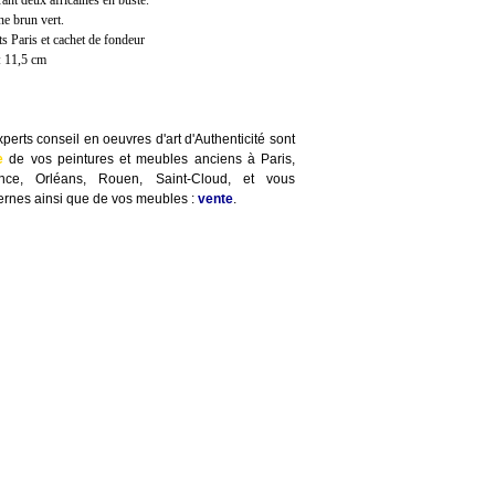
rant deux africaines en buste.
ne brun vert.
 Paris et cachet de fondeur
: 11,5 cm
perts conseil en oeuvres d'art d'Authenticité sont
e
de vos peintures et meubles anciens à Paris,
ence, Orléans, Rouen, Saint-Cloud, et vous
rnes ainsi que de vos meubles :
vente
.