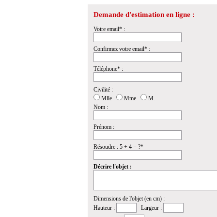
Demande d'estimation en ligne :
Votre email* :
Confirmez votre email* :
Téléphone* :
Civilité :
Mlle
Mme
M.
Nom :
Prénom :
Résoudre : 5 + 4 = ?*
Décrire l'objet :
Dimensions de l'objet (en cm) :
Hauteur :
Largeur :