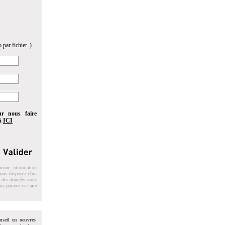
 par fichier. )
ur nous faire
 à
ICI
ucune information
 Vous disposez d'un
on des données vous
ous pouvez en faire
nseil en oeuvres