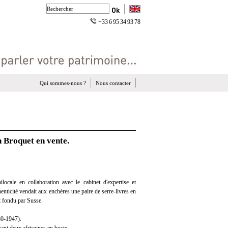
+33 6 95 34 93 78
Qui sommes-nous ?
Nous contacter
n Broquet en vente.
ocale en collaboration avec le cabinet d'expertise et
henticité vendait aux enchères une paire de serre-livres en
 fondu par Susse.
0-1947).