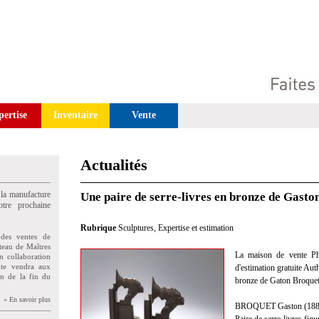
pertise
Inventaire
Vente
Actualités
 la manufacture
Une paire de serre-livres en bronze de Gasto
tre prochaine
Rubrique
Sculptures
,
Expertise et estimation
des ventes de
teau de Maîtres
La maison de vente Phil
n collaboration
uite vendra aux
d'estimation gratuite Aut
on de la fin du
bronze de Gaton Broquet
» En savoir plus
BROQUET Gaston (188