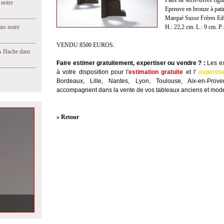
Paire de serre-livres figu
 notre
Epreuve en bronze à pati
Marqué Susse Frères Edts
ns notre
H.: 22,2 cm. L.: 9 cm. P.
VENDU 8500 EUROS.
s Hache dans
Faire estimer gratuitement, expertiser ou vendre ?
:
Les ex
à votre disposition pour l'
estimation gratuite
et l'
expertis
Bordeaux, Lille, Nantes, Lyon, Toulouse, Aix-en-Prov
accompagnent dans la vente de vos tableaux anciens et mode
» Retour