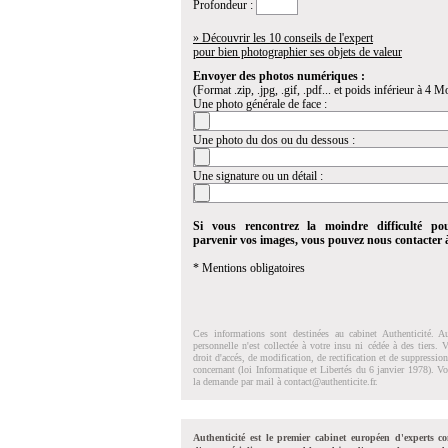
Profondeur :
» Découvrir les 10 conseils de l'expert
pour bien photographier ses objets de valeur
Envoyer des photos numériques :
(Format .zip, .jpg, .gif, .pdf... et poids inférieur à 4 Mo
Une photo générale de face :
Une photo du dos ou du dessous :
Une signature ou un détail :
Si vous rencontrez la moindre difficulté po
parvenir vos images, vous pouvez nous contacter
* Mentions obligatoires
Ces informations sont destinées au cabinet Authenticité. A
personnelle n'est collectée à votre insu ni cédée à des tiers.
droit d'accés, de modification, de rectification et de suppressi
concernant (loi Informatique et Libertés du 6 janvier 1978). V
la demande par mail à
contact@authenticite.fr
.
Authenticité est le premier cabinet européen d'experts co