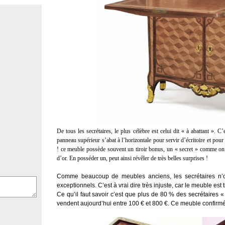
De tous les secr
é
taires, le plus c
é
l
è
bre est celui dit
« à
abattant
»
. C
’
panneau sup
é
rieur s
’
abat
à
l
’
horizontale pour servir d
’é
critoire et pou
! ce meuble poss
è
de souvent un tiroir bonus, un
«
secret
»
comme on 
d
’
or. En poss
é
der un, peut ainsi r
é
v
ê
ler de tr
è
s belles surprises !
Comme beaucoup de meubles anciens, les secr
é
taires n
’
exceptionnels. C
’
est
à
vrai dire tr
è
s injuste, car le meuble est t
Ce qu
’
il faut savoir c
’
est que plus de 80 % des secr
é
taires
«
vendent aujourd
’
hui entre 100
€
et 800
€
. Ce meuble confirm