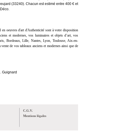
eujard (33240). Chacun est estim
é
entre 400
€
et
 D
é
co.
l en oeuvres d'art d'Authenticité sont à votre disposition
iens et modernes, vos luminaires et objets d’art, vos
ris, Bordeaux, Lille, Nantes, Lyon, Toulouse, Aix-en-
 vente de vos tableaux anciens et modernes ainsi que de
Me. Guignard
C.G.V.
Mentions légales