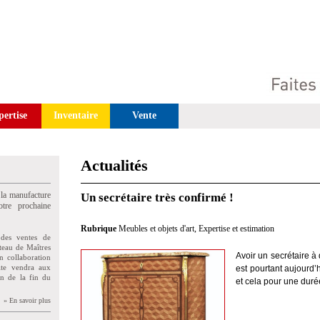
pertise
Inventaire
Vente
Actualités
 la manufacture
Un secrétaire très confirmé !
tre prochaine
Rubrique
Meubles et objets d'art
,
Expertise et estimation
des ventes de
teau de Maîtres
Avoir un secr
é
taire 
n collaboration
uite vendra aux
est pourtant aujourd
’
on de la fin du
et cela pour une dur
é
» En savoir plus