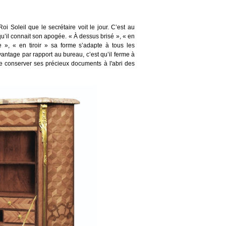
oi Soleil que le secr
é
taire voit le jour. C
’
est au
qu
’
il connait son apog
é
e.
« À
dessus bris
é »
,
«
en
e
»
,
«
en tiroir
»
sa forme s
’
adapte
à
tous les
antage par rapport au bureau, c
’
est qu
’
il ferme
à
de conserver ses pr
é
cieux documents à l'abri des