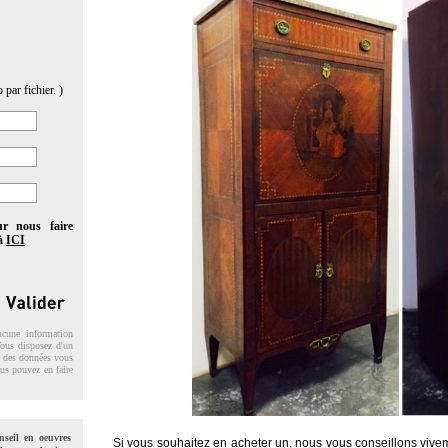
 par fichier. )
ur nous faire
 à
ICI
ucune information
 Vous disposez d'un
on des données vous
ous pouvez en faire
nseil en oeuvres
Si vous souhaitez en acheter un, nous vous conseillons vivem