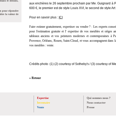
leaux et dessins,
aux ench
è
res le 26 septembre prochain par Me. Guignard
à
P
600
€
, le premier est de style Louis XVI, le second de style Art
on pour répondre
ître la valeur de
Pour en savoir plus :
ICI
Faire estimer gratuitement, expertiser ou vendre ? :
Les experts consei
pour l'
estimation gratuite
et l'
expertise
de vos meubles et sièges anc
tableaux anciens et vos peintures modernes et contemporaines à Pa
Provence, Orléans, Rouen, Saint-Cloud, et vous accompagnent dans la
vos meubles :
vente
.
Crédits photo :(1) (2) courtesy of Sotheby's / (3) courtesy of 
» Retour
Expertise
Qui sommes nous ?
Inventaire
Nous contacter
Vente
Presse