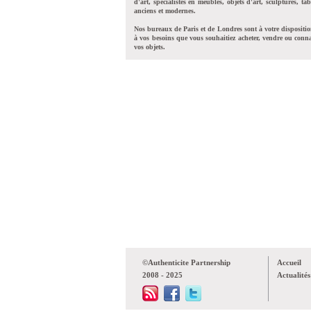
d'art, spécialistes en meubles, objets d'art, sculptures, tab
anciens et modernes.
Nos bureaux de Paris et de Londres sont à votre dispositi
à vos besoins que vous souhaitiez acheter, vendre ou conna
vos objets.
©Authenticite Partnership
Accueil
2008 - 2025
Actualités