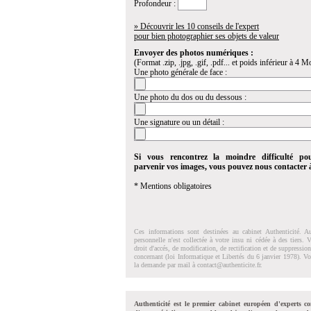
Profondeur :
» Découvrir les 10 conseils de l'expert
pour bien photographier ses objets de valeur
Envoyer des photos numériques :
(Format .zip, .jpg, .gif, .pdf... et poids inférieur à 4 Mo
Une photo générale de face :
Une photo du dos ou du dessous :
Une signature ou un détail :
Si vous rencontrez la moindre difficulté po
parvenir vos images, vous pouvez nous contacter
* Mentions obligatoires
Ces informations sont destinées au cabinet Authenticité. A
personnelle n'est collectée à votre insu ni cédée à des tiers.
droit d'accés, de modification, de rectification et de suppressi
concernant (loi Informatique et Libertés du 6 janvier 1978). V
la demande par mail à
contact@authenticite.fr
.
Authenticité est le premier cabinet européen d'experts co