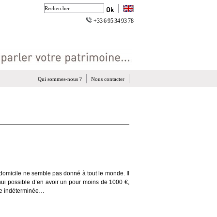
+33 6 95 34 93 78
Qui sommes-nous ?
Nous contacter
à domicile ne semble pas donn
é à
tout le monde. Il
hui possible d
’
en avoir un pour moins de 1000
€
,
e ind
é
termin
é
e
…