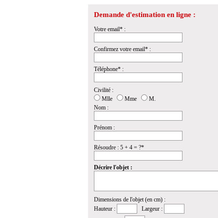
Demande d'estimation en ligne :
Votre email* :
Confirmez votre email* :
Téléphone* :
Civilité :
Mlle
Mme
M.
Nom :
Prénom :
Résoudre : 5 + 4 = ?*
Décrire l'objet :
Dimensions de l'objet (en cm) :
Hauteur :
Largeur :