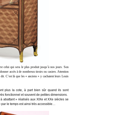
est celui qui sera le plus produit jusqu
’à
nos jours. Son
r donner acc
è
s
à
de nombreux tiroirs ou casiers. Attention
dit. C
’
est l
à
que les
«
anciens
»
y cachaient leurs Louis
ont plus la cote,
à
part bien s
û
r quand ils sont
r
è
s fonctionnel et souvent de petites dimensions.
 à
abattant
»
r
é
alis
é
s aux XIXe et XXe si
è
cles se
é
par le temps est ainsi tr
è
s accessible
…