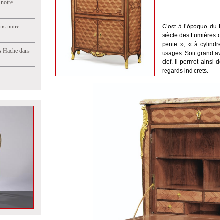
 notre
ns notre
C
’
est
à
l
’é
poque du R
si
è
cle des Lumi
è
res 
pente
»
,
« à
cylindr
s Hache dans
usages. Son grand av
clef. Il permet ainsi 
regards indicrets
.