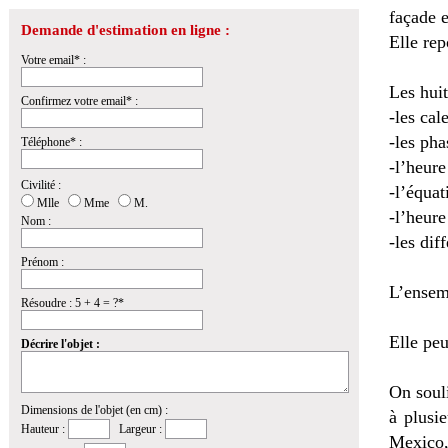
façade e
Demande d'estimation en ligne :
Elle rep
Votre email* :
Les hui
Confirmez votre email* :
-les cal
-les pha
Téléphone* :
-l’heure
Civilité :
-l’équa
Mlle
Mme
M.
-l’heure
Nom :
-les dif
Prénom :
L’ensem
Résoudre : 5 + 4 = ?*
Elle peu
Décrire l'objet :
On souli
Dimensions de l'objet (en cm) :
à plusi
Hauteur :
Largeur :
Mexico