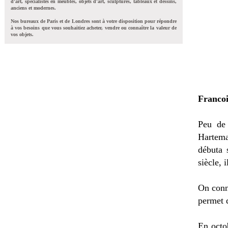
d'art, spécialistes en meubles, objets d'art, sculptures, tableaux et dessins,
anciens et modernes.
Nos bureaux de Paris et de Londres sont à votre disposition pour répondre
à vos besoins que vous souhaitiez acheter, vendre ou connaître la valeur de
vos objets.
Franco
Peu de 
Hartema
débuta 
siècle, 
On conna
permet d
En octo