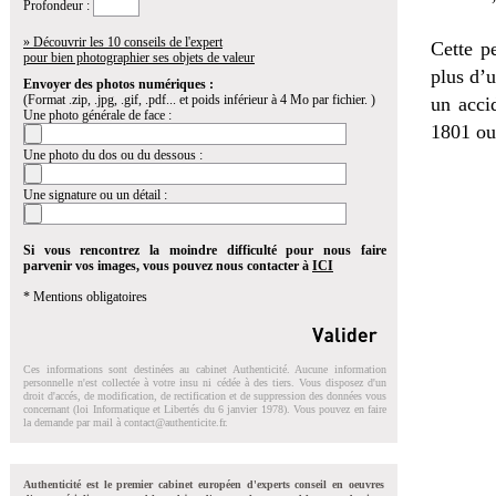
Profondeur :
» Découvrir les 10 conseils de l'expert
Cette p
pour bien photographier ses objets de valeur
plus d’u
Envoyer des photos numériques :
(Format .zip, .jpg, .gif, .pdf... et poids inférieur à 4 Mo par fichier. )
un acci
Une photo générale de face :
1801 ou
Une photo du dos ou du dessous :
Une signature ou un détail :
Si vous rencontrez la moindre difficulté pour nous faire
parvenir vos images, vous pouvez nous contacter à
ICI
* Mentions obligatoires
Ces informations sont destinées au cabinet Authenticité. Aucune information
personnelle n'est collectée à votre insu ni cédée à des tiers. Vous disposez d'un
droit d'accés, de modification, de rectification et de suppression des données vous
concernant (loi Informatique et Libertés du 6 janvier 1978). Vous pouvez en faire
la demande par mail à
contact@authenticite.fr
.
Authenticité est le premier cabinet européen d'experts conseil en oeuvres