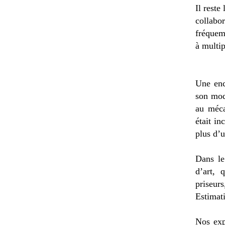
Il reste
collabo
fréquem
à multip
Une enc
son mod
au méca
était i
plus d’u
Dans le
d’art, 
priseurs
Estimat
Nos exp