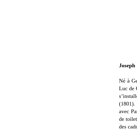
Joseph
Né à Ge
Luc de G
s’insta
(1801).
avec Par
de toile
des cad