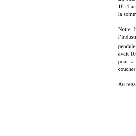
1814 ach
la somm
Notre h
l’indus
pendule
avait 10
pour « 
coucher 
Au regar