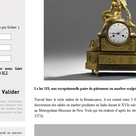
 par fichier. )
ur nous faire
 à
ICI
Le lot 119, une exceptionnelle paire de piétement en marbre sculpt
Travail dans le style italien de la Renaissance, il est estimé entre 5
ucune information
directement des tables en marbre produites en Italie durant le XVIe sièc
 Vous disposez d'un
on des données vous
au Metropolitan Museum de New York qui fut réalisée d’après les des
ous pouvez en faire
1573).
nseil en oeuvres