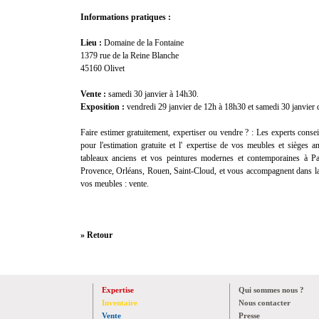
Informations pratiques :
Lieu :
Domaine de la Fontaine
1379 rue de la Reine Blanche
45160 Olivet
Vente :
samedi 30 janvier à 14h30.
Exposition :
vendredi 29 janvier de 12h à 18h30 et samedi 30 janvier
Faire estimer gratuitement, expertiser ou vendre ? :
Les experts consei
pour l'
estimation gratuite
et l'
expertise
de vos meubles et sièges anc
tableaux anciens et vos peintures modernes et contemporaines à Pa
Provence, Orléans, Rouen, Saint-Cloud, et vous accompagnent dans la
vos meubles :
vente
.
» Retour
Expertise
Qui sommes nous ?
Inventaire
Nous contacter
Vente
Presse