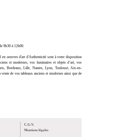
 de 9h30 à 12h00.
l en oeuvres d'art d'Authenticité sont à votre disposition
iens et modernes, vos luminaires et objets d’art, vos
ris, Bordeaux, Lille, Nantes, Lyon, Toulouse, Aix-en-
 vente de vos tableaux anciens et modernes ainsi que de
C.G.V.
Mentions légales