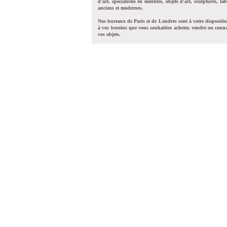
d'art, spécialistes en meubles, objets d'art, sculptures, tab
anciens et modernes.
Nos bureaux de Paris et de Londres sont à votre dispositi
à vos besoins que vous souhaitiez acheter, vendre ou conna
vos objets.