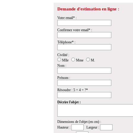
Demande d'estimation en ligne :
Votre email* :
Confirmez votre email* :
Téléphone* :
Civilité :
Mlle
Mme
M.
Nom :
Prénom :
Résoudre : 5 + 4 = ?*
Décrire l'objet :
Dimensions de l'objet (en cm) :
Hauteur :
Largeur :