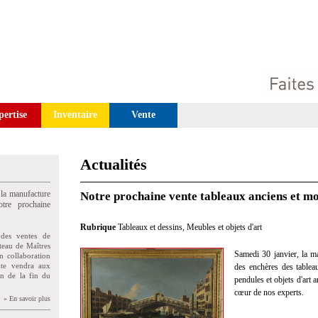
pertise
Inventaire
Vente
Actualités
 la manufacture
Notre prochaine vente tableaux anciens et mo
tre prochaine
Rubrique
Tableaux et dessins
,
Meubles et objets d'art
des ventes de
teau de Maîtres
Samedi 30 janvier, la m
n collaboration
uite vendra aux
des enchères des tablea
on de la fin du
pendules et objets d'art
cœur de nos experts.
» En savoir plus