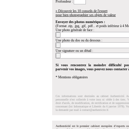
Profondeur :
» Découvrir les 10 conseils de l'expert
pour bien photographier ses objets de valeur
Envoyer des photos numériques :
(Format .zip, .jpg, .gif, .pdf... et poids inférieur à 4 Mo
Une photo générale de face :
Une photo du dos ou du dessous :
Une signature ou un détail :
Si vous rencontrez la moindre difficulté po
parvenir vos images, vous pouvez nous contacter
* Mentions obligatoires
Ces informations sont destinées au cabinet Authenticité. A
personnelle n'est collectée à votre insu ni cédée à des tiers.
droit d'accés, de modification, de rectification et de suppressi
concernant (loi Informatique et Libertés du 6 janvier 1978). V
la demande par mail à
contact@authenticite.fr
.
Authenticité est le premier cabinet européen d'experts co