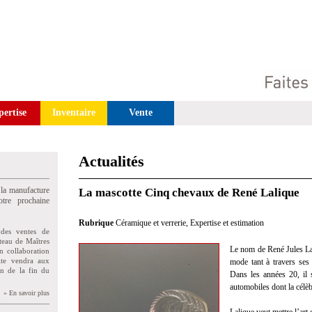
pertise
Inventaire
Vente
Actualités
 la manufacture
La mascotte Cinq chevaux de René Lalique
tre prochaine
Rubrique
Céramique et verrerie
,
Expertise et estimation
des ventes de
teau de Maîtres
Le nom de René Jules La
n collaboration
uite vendra aux
mode tant à travers ses 
on de la fin du
Dans les années 20, il 
automobiles dont la cél
» En savoir plus