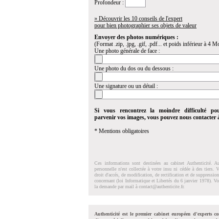
Profondeur :
» Découvrir les 10 conseils de l'expert
pour bien photographier ses objets de valeur
Envoyer des photos numériques :
(Format .zip, .jpg, .gif, .pdf... et poids inférieur à 4 Mo
Une photo générale de face :
Une photo du dos ou du dessous :
Une signature ou un détail :
Si vous rencontrez la moindre difficulté po
parvenir vos images, vous pouvez nous contacter
* Mentions obligatoires
Ces informations sont destinées au cabinet Authenticité. A
personnelle n'est collectée à votre insu ni cédée à des tiers.
droit d'accés, de modification, de rectification et de suppressi
concernant (loi Informatique et Libertés du 6 janvier 1978). V
la demande par mail à
contact@authenticite.fr
.
Authenticité est le premier cabinet européen d'experts co