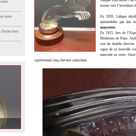
Lalique veut mettre l’art 
 notre
tourne vers l’invention r
ns notre
En 1920, Lalique décid
automobiles par des œu
mascottes
.
s Hache dans
En 1925, lors de l’Expos
Modernes de Paris. André 
soir du double chevron 
capot de sa nouvelle vo
mascotte en verre. Ains
représentant cinq chevaux caracolant.