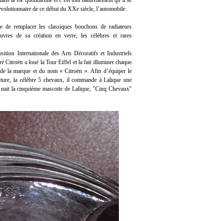
dans la vie quotidienne et c’est tout naturellement qu’il se
évolutionnaire de ce début du XXe siècle, l’automobile.
e de remplacer les classiques bouchons de radiateurs
vres de sa création en verre, les célèbres et rares
ition Internationale des Arts Décoratifs et Industriels
Citroën a loué la Tour Eiffel et la fait illuminer chaque
de la marque et du nom « Citroën ». Afin d‘équiper le
iture, la célèbre 5 chevaux, il commande à Lalique une
i nait la cinquième mascotte de Lalique, "Cinq Chevaux"