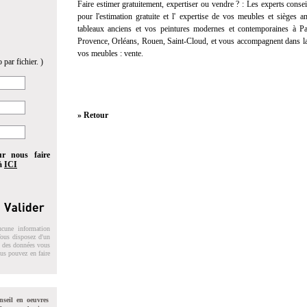
Faire estimer gratuitement, expertiser ou vendre ? :
Les experts consei
pour l'
estimation gratuite
et l'
expertise
de vos meubles et sièges anc
tableaux anciens et vos peintures modernes et contemporaines à Pa
Provence, Orléans, Rouen, Saint-Cloud, et vous accompagnent dans la
vos meubles :
vente
.
 par fichier. )
» Retour
ur nous faire
 à
ICI
ucune information
 Vous disposez d'un
on des données vous
ous pouvez en faire
nseil en oeuvres