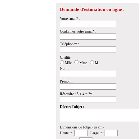
Demande d'estimation en ligne :
Votre email* :
Confirmez votre email* :
Téléphone* :
Civilité :
Mlle
Mme
M.
Nom :
Prénom :
Résoudre : 5 + 4 = ?*
Décrire l'objet :
Dimensions de l'objet (en cm) :
Hauteur :
Largeur :