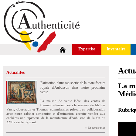
Expertise
Inventaire
Actua
Actualités
Estimation d'une tapisserie de la manufacture
La ma
royale d'Aubusson dans notre prochaine
Médi
vente
La maison de vente Hôtel des ventes de
Clermont-Ferrand sous le marteau de Maîtres
Rubri
Vassy, Courtadon et Thomas, commissaires priseur, en collaboration
avec notre cabinet d'expertise et d'estimation gratuite vendra aux
enchères une tapisserie de la manufacture d'Aubusson de la fin du
XVIIe siècle figurant...
» En savoir plus