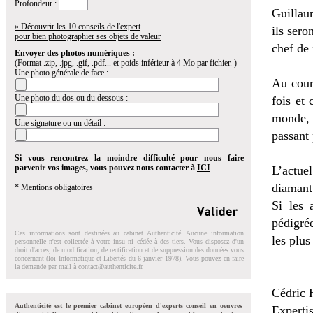
Profondeur :
Guillau
» Découvrir les 10 conseils de l'expert
ils sero
pour bien photographier ses objets de valeur
chef de 
Envoyer des photos numériques :
(Format .zip, .jpg, .gif, .pdf... et poids inférieur à 4 Mo par fichier. )
Une photo générale de face :
Au cour
Une photo du dos ou du dessous :
fois et
monde, 
Une signature ou un détail :
passant 
Si vous rencontrez la moindre difficulté pour nous faire
parvenir vos images, vous pouvez nous contacter à
ICI
L’actue
diamant 
* Mentions obligatoires
Si les 
pédigrée
Ces informations sont destinées au cabinet Authenticité. Aucune information
les plu
personnelle n'est collectée à votre insu ni cédée à des tiers. Vous disposez d'un
droit d'accés, de modification, de rectification et de suppression des données vous
concernant (loi Informatique et Libertés du 6 janvier 1978). Vous pouvez en faire
la demande par mail à
contact@authenticite.fr
.
Cédric 
Authenticité est le premier cabinet européen d'experts conseil en oeuvres
Expertis