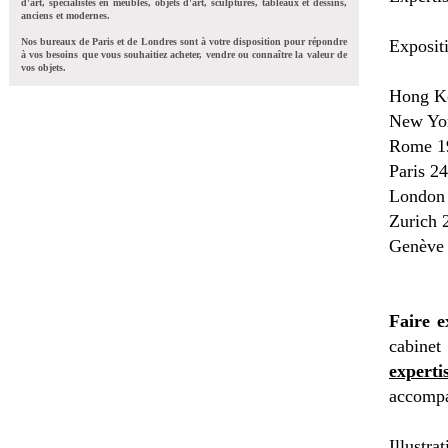
d'art, spécialistes en meubles, objets d'art, sculptures, tableaux et dessins,
anciens et modernes.
Nos bureaux de Paris et de Londres sont à votre disposition pour répondre
Exposit
à vos besoins que vous souhaitiez acheter, vendre ou connaître la valeur de
vos objets.
Hong Ko
New Yor
Rome 19
Paris 24
London 
Zurich 
Genève 
Faire e
cabinet
experti
accompa
Illustra