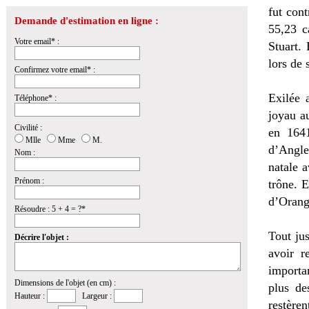
fut con
Demande d'estimation en ligne :
55,23 c
Votre email* :
Stuart.
lors de 
Confirmez votre email* :
Exilée 
Téléphone* :
joyau a
Civilité :
en 1641
Mlle
Mme
M.
d’Angle
Nom :
natale 
Prénom :
trône. 
d’Orang
Résoudre : 5 + 4 = ?*
Tout jus
Décrire l'objet :
avoir r
importa
Dimensions de l'objet (en cm) :
plus de
Hauteur :
Largeur :
restère