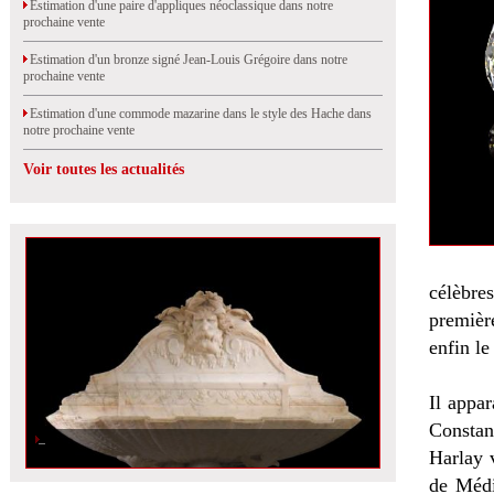
Estimation d'une paire d'appliques néoclassique dans notre
prochaine vente
Estimation d'un bronze signé Jean-Louis Grégoire dans notre
prochaine vente
Estimation d'une commode mazarine dans le style des Hache dans
notre prochaine vente
Voir toutes les actualités
célèbre
premièr
enfin l
Il appar
Constan
Harlay 
de Médi