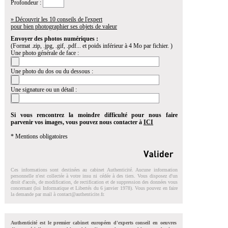
Profondeur :
» Découvrir les 10 conseils de l'expert
pour bien photographier ses objets de valeur
Envoyer des photos numériques :
(Format .zip, .jpg, .gif, .pdf... et poids inférieur à 4 Mo par fichier. )
Une photo générale de face :
Une photo du dos ou du dessous :
Une signature ou un détail :
Si vous rencontrez la moindre difficulté pour nous faire
parvenir vos images, vous pouvez nous contacter à
ICI
* Mentions obligatoires
Ces informations sont destinées au cabinet Authenticité. Aucune information
personnelle n'est collectée à votre insu ni cédée à des tiers. Vous disposez d'un
droit d'accés, de modification, de rectification et de suppression des données vous
concernant (loi Informatique et Libertés du 6 janvier 1978). Vous pouvez en faire
la demande par mail à
contact@authenticite.fr
.
Authenticité est le premier cabinet européen d'experts conseil en oeuvres