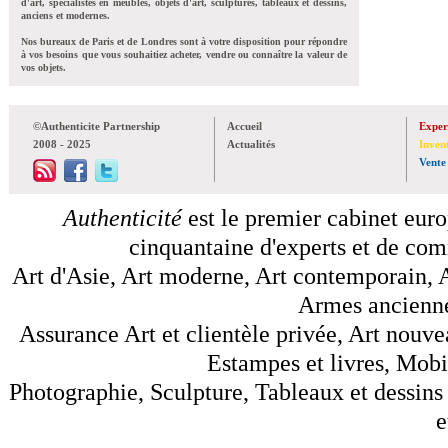
d'art, spécialistes en meubles, objets d'art, sculptures, tableaux et dessins,
anciens et modernes.
Nos bureaux de Paris et de Londres sont à votre disposition pour répondre
à vos besoins que vous souhaitiez acheter, vendre ou connaître la valeur de
vos objets.
©Authenticite Partnership
Accueil
Exper
2008 - 2025
Actualités
Inven
Vente
Authenticité
est le premier cabinet euro
cinquantaine d'experts et de comm
Art d'Asie, Art moderne, Art contemporain, A
Armes anciennes
Assurance Art et clientèle privée, Art nouve
Estampes et livres, Mobil
Photographie, Sculpture, Tableaux et dessins 
e