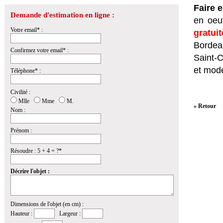
Faire 
Demande d'estimation en ligne :
en oeuv
Votre email* :
gratui
Bordeau
Confirmez votre email* :
Saint-
et mod
Téléphone* :
Civilité :
Mlle
Mme
M.
» Retour
Nom :
Prénom :
Résoudre : 5 + 4 = ?*
Décrire l'objet :
Dimensions de l'objet (en cm) :
Hauteur :
Largeur :