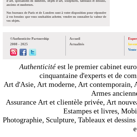
d'art, spécialistes en meubles, objets d'art, sculptures, tableaux et dessins,
anciens et modernes.
Nos bureaux de Paris et de Londres sont à votre disposition pour répondre
à vos besoins que vous souhaitiez acheter, vendre ou connaître la valeur de
vos objets.
©Authenticite Partnership
Accueil
Exper
2008 - 2025
Actualités
Inven
Vente
Authenticité
est le premier cabinet euro
cinquantaine d'experts et de comm
Art d'Asie, Art moderne, Art contemporain, A
Armes anciennes
Assurance Art et clientèle privée, Art nouve
Estampes et livres, Mobil
Photographie, Sculpture, Tableaux et dessins 
e