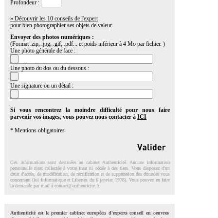
Profondeur :
» Découvrir les 10 conseils de l'expert
pour bien photographier ses objets de valeur
Envoyer des photos numériques :
(Format .zip, .jpg, .gif, .pdf... et poids inférieur à 4 Mo par fichier. )
Une photo générale de face :
Une photo du dos ou du dessous :
Une signature ou un détail :
Si vous rencontrez la moindre difficulté pour nous faire
parvenir vos images, vous pouvez nous contacter à
ICI
* Mentions obligatoires
Ces informations sont destinées au cabinet Authenticité. Aucune information
personnelle n'est collectée à votre insu ni cédée à des tiers. Vous disposez d'un
droit d'accés, de modification, de rectification et de suppression des données vous
concernant (loi Informatique et Libertés du 6 janvier 1978). Vous pouvez en faire
la demande par mail à
contact@authenticite.fr
.
Authenticité est le premier cabinet européen d'experts conseil en oeuvres