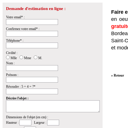
Demande d'estimation en ligne :
Faire 
Votre email* :
en oeuv
gratui
Confirmez votre email* :
Bordeau
Saint-
Téléphone* :
et mod
Civilité :
Mlle
Mme
M.
Nom :
Prénom :
» Retour
Résoudre : 5 + 4 = ?*
Décrire l'objet :
Dimensions de l'objet (en cm) :
Hauteur :
Largeur :