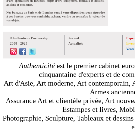
d'art, spécialistes en meubles, objets d'art, sculptures, tableaux et dessins,
anciens et modernes.
Nos bureaux de Paris et de Londres sont à votre disposition pour répondre
à vos besoins que vous souhaitiez acheter, vendre ou connaître la valeur de
vos objets.
©Authenticite Partnership
Accueil
Exper
2008 - 2025
Actualités
Inven
Vente
Authenticité
est le premier cabinet euro
cinquantaine d'experts et de comm
Art d'Asie, Art moderne, Art contemporain, A
Armes anciennes
Assurance Art et clientèle privée, Art nouve
Estampes et livres, Mobil
Photographie, Sculpture, Tableaux et dessins 
e