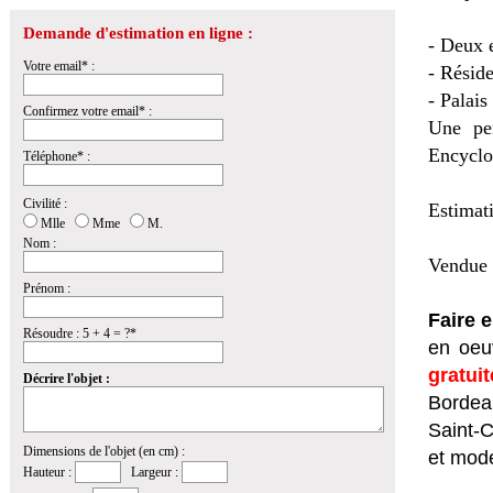
Demande d'estimation en ligne :
- Deux e
Votre email* :
- Résid
- Palais
Confirmez votre email* :
Une pen
Encyclop
Téléphone* :
Civilité :
Estimat
Mlle
Mme
M.
Nom :
Vendue 
Prénom :
Faire 
Résoudre : 5 + 4 = ?*
en oeuv
gratui
Décrire l'objet :
Bordeau
Saint-
Dimensions de l'objet (en cm) :
et mod
Hauteur :
Largeur :