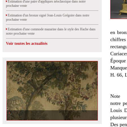
Estimation d'une paire d'appliques néoclassique dans notre
prochaine vente
Estimation d'un bronze signé Jean-Louis Grégoire dans notre
prochaine vente
Estimation d'une commode mazarine dans le style des Hache dans
en bron
notre prochaine vente
chiffre
Voir toutes les actualités
rectang
Curiaces
Époque 
Manque 
H. 66, L
Note
notre p
Louis D
plusieur
Des pen