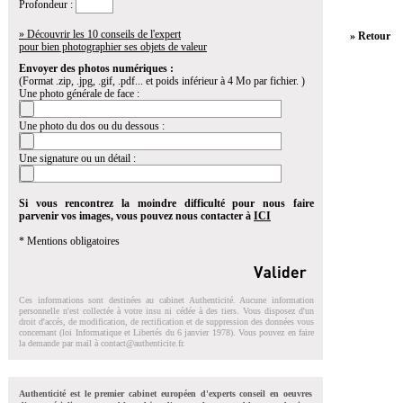
Profondeur :
» Découvrir les 10 conseils de l'expert
» Retour
pour bien photographier ses objets de valeur
Envoyer des photos numériques :
(Format .zip, .jpg, .gif, .pdf... et poids inférieur à 4 Mo par fichier. )
Une photo générale de face :
Une photo du dos ou du dessous :
Une signature ou un détail :
Si vous rencontrez la moindre difficulté pour nous faire
parvenir vos images, vous pouvez nous contacter à
ICI
* Mentions obligatoires
Ces informations sont destinées au cabinet Authenticité. Aucune information
personnelle n'est collectée à votre insu ni cédée à des tiers. Vous disposez d'un
droit d'accés, de modification, de rectification et de suppression des données vous
concernant (loi Informatique et Libertés du 6 janvier 1978). Vous pouvez en faire
la demande par mail à
contact@authenticite.fr
.
Authenticité est le premier cabinet européen d'experts conseil en oeuvres