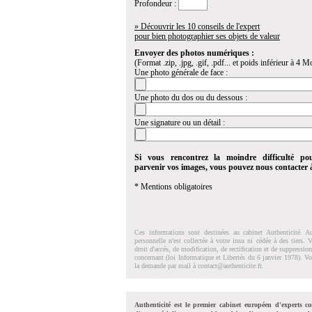
Profondeur :
» Découvrir les 10 conseils de l'expert
pour bien photographier ses objets de valeur
Envoyer des photos numériques :
(Format .zip, .jpg, .gif, .pdf... et poids inférieur à 4 Mo
Une photo générale de face :
Une photo du dos ou du dessous :
Une signature ou un détail :
Si vous rencontrez la moindre difficulté po
parvenir vos images, vous pouvez nous contacter
* Mentions obligatoires
Ces informations sont destinées au cabinet Authenticité. A
personnelle n'est collectée à votre insu ni cédée à des tiers.
droit d'accés, de modification, de rectification et de suppressi
concernant (loi Informatique et Libertés du 6 janvier 1978). V
la demande par mail à
contact@authenticite.fr
.
Authenticité est le premier cabinet européen d'experts co