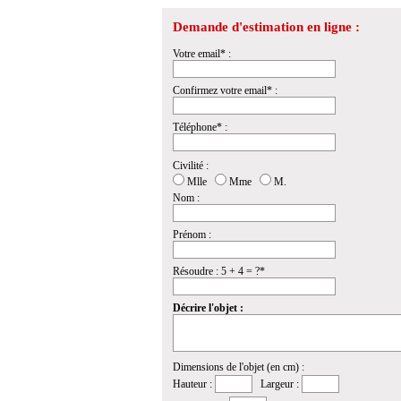
Demande d'estimation en ligne :
Votre email* :
Confirmez votre email* :
Téléphone* :
Civilité :
Mlle
Mme
M.
Nom :
Prénom :
Résoudre : 5 + 4 = ?*
Décrire l'objet :
Dimensions de l'objet (en cm) :
Hauteur :
Largeur :