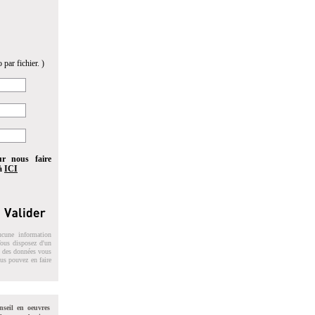
 par fichier. )
ur nous faire
 à
ICI
ucune information
 Vous disposez d'un
on des données vous
ous pouvez en faire
nseil en oeuvres