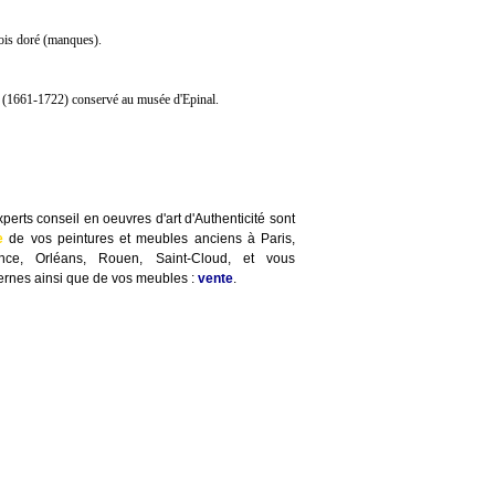
ois doré (manques).
l (1661-1722) conservé au musée d'Epinal.
perts conseil en oeuvres d'art d'Authenticité sont
e
de vos peintures et meubles anciens à Paris,
ence, Orléans, Rouen, Saint-Cloud, et vous
rnes ainsi que de vos meubles :
vente
.