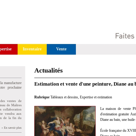
pertise
Inventaire
Vente
Actualités
 la manufacture
Estimation et vente d'une peinture, Diane au 
tre prochaine
Rubrique
Tableaux et dessins
,
Expertise et estimation
des ventes de
teau de Maîtres
La maison de vente Phil
n collaboration
uite vendra aux
d'estimation gratuite Au
on de la fin du
Diane au bain, une huile s
» En savoir plus
École française du XVIII