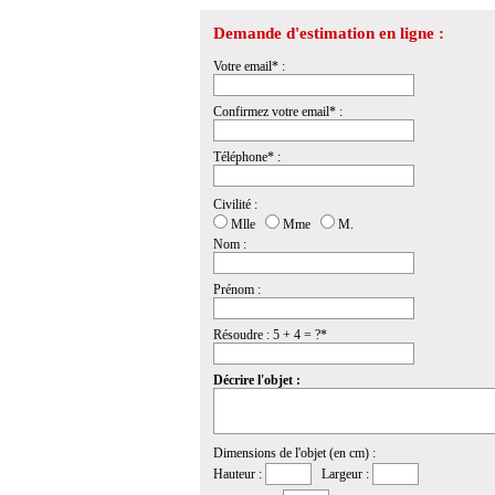
Demande d'estimation en ligne :
Votre email* :
Confirmez votre email* :
Téléphone* :
Civilité :
Mlle
Mme
M.
Nom :
Prénom :
Résoudre : 5 + 4 = ?*
Décrire l'objet :
Dimensions de l'objet (en cm) :
Hauteur :
Largeur :