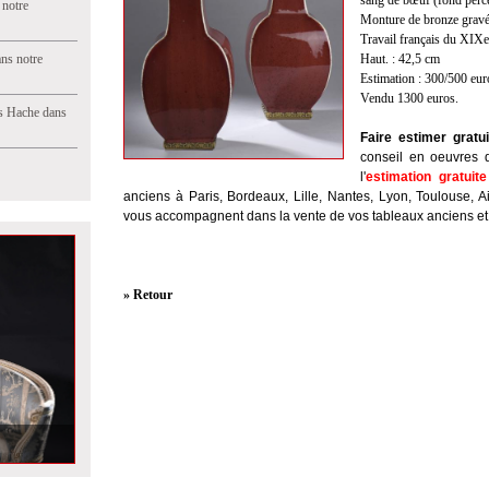
sang de bœuf (fond percé
 notre
Monture de bronze gravé
Travail français du XIXe 
ns notre
Haut. : 42,5 cm
Estimation : 300/500 eur
Vendu 1300 euros.
s Hache dans
Faire estimer gratu
conseil en oeuvres d'
l'
estimation gratuit
anciens à Paris, Bordeaux, Lille, Nantes, Lyon, Toulouse, 
vous accompagnent dans la vente de vos tableaux anciens e
» Retour