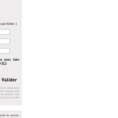
 par fichier. )
ur nous faire
 à
ICI
ucune information
 Vous disposez d'un
on des données vous
ous pouvez en faire
nseil en oeuvres