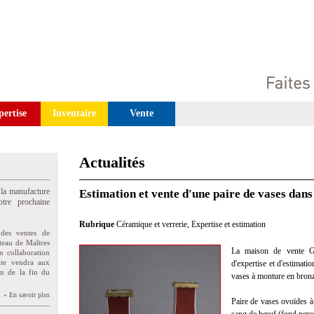
pertise
Inventaire
Vente
Actualités
 la manufacture
Estimation et vente d'une paire de vases dans 
tre prochaine
Rubrique
Céramique et verrerie
,
Expertise et estimation
des ventes de
teau de Maîtres
La maison de vente Gu
n collaboration
uite vendra aux
d'expertise et d'estimati
on de la fin du
vases à monture en bronz
» En savoir plus
Paire de vases ovoïdes à 