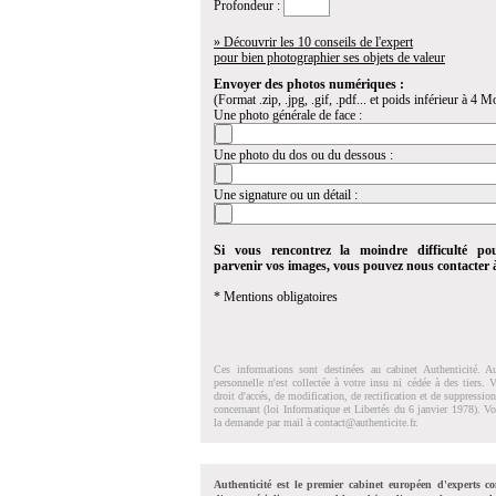
Profondeur :
» Découvrir les 10 conseils de l'expert
pour bien photographier ses objets de valeur
Envoyer des photos numériques :
(Format .zip, .jpg, .gif, .pdf... et poids inférieur à 4 Mo
Une photo générale de face :
Une photo du dos ou du dessous :
Une signature ou un détail :
Si vous rencontrez la moindre difficulté po
parvenir vos images, vous pouvez nous contacter
* Mentions obligatoires
Ces informations sont destinées au cabinet Authenticité. A
personnelle n'est collectée à votre insu ni cédée à des tiers.
droit d'accés, de modification, de rectification et de suppressi
concernant (loi Informatique et Libertés du 6 janvier 1978). V
la demande par mail à
contact@authenticite.fr
.
Authenticité est le premier cabinet européen d'experts co