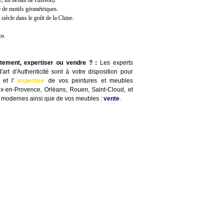
, un défaut de cuisson).
 de motifs géométriques.
siècle dans le goût de la Chine.
os
itement, expertiser ou vendre ?
:
Les experts
art d'Authenticité sont à votre disposition pour
e
et l'
expertise
de vos peintures et meubles
Aix-en-Provence, Orléans, Rouen, Saint-Cloud, et
t modernes ainsi que de vos meubles :
vente
.