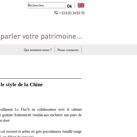
+33 6 95 34 93 78
Qui sommes-nous ?
Nous contacter
le style de la Chine
illaume Le Floc'h en collaboration avec le cabinet
on gratuite Authenticité vendait aux enchères une paire de
e doré.
col resserré et arêtes en grès porcelaineux émaillé rouge