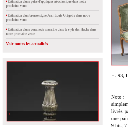
Estimation d'une paire d'appliques néoclassique dans notre
prochaine vente
Estimation d'un bronze signé Jean-Louis Grégoire dans notre
prochaine vente
Estimation d'une commode mazarine dans le style des Hache dans
notre prochaine vente
Voir toutes les actualités
H. 93, L
Note :
simplem
livrés 
une pai
9 lits, 7