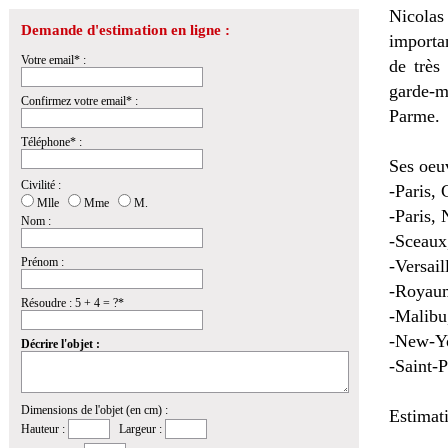
Nicolas
Demande d'estimation en ligne :
importan
Votre email* :
de très
garde-m
Confirmez votre email* :
Parme.
Téléphone* :
Ses oeuv
Civilité :
-Paris, 
Mlle
Mme
M.
-Paris,
Nom :
-Sceaux,
Prénom :
-Versail
-Royau
Résoudre : 5 + 4 = ?*
-Malibu
-New-Yo
Décrire l'objet :
-Saint-
Dimensions de l'objet (en cm) :
Estimat
Hauteur :
Largeur :