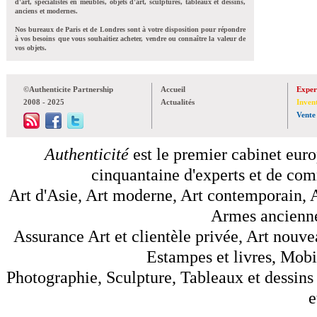
d'art, spécialistes en meubles, objets d'art, sculptures, tableaux et dessins,
anciens et modernes.
Nos bureaux de Paris et de Londres sont à votre disposition pour répondre
à vos besoins que vous souhaitiez acheter, vendre ou connaître la valeur de
vos objets.
©Authenticite Partnership
Accueil
Exper
2008 - 2025
Actualités
Inven
Vente
Authenticité
est le premier cabinet euro
cinquantaine d'experts et de comm
Art d'Asie, Art moderne, Art contemporain, A
Armes anciennes
Assurance Art et clientèle privée, Art nouve
Estampes et livres, Mobil
Photographie, Sculpture, Tableaux et dessins 
e