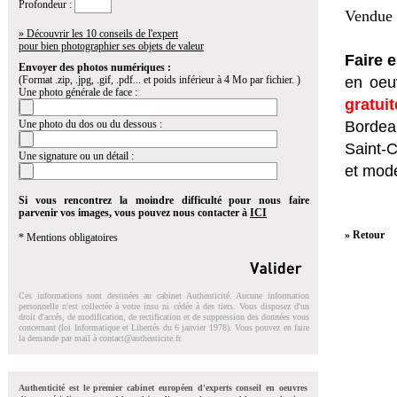
Profondeur :
Vendue 
» Découvrir les 10 conseils de l'expert
pour bien photographier ses objets de valeur
Faire 
Envoyer des photos numériques :
(Format .zip, .jpg, .gif, .pdf... et poids inférieur à 4 Mo par fichier. )
en oeuv
Une photo générale de face :
gratui
Une photo du dos ou du dessous :
Bordeau
Saint-
Une signature ou un détail :
et mod
Si vous rencontrez la moindre difficulté pour nous faire
parvenir vos images, vous pouvez nous contacter à
ICI
» Retour
* Mentions obligatoires
Ces informations sont destinées au cabinet Authenticité. Aucune information
personnelle n'est collectée à votre insu ni cédée à des tiers. Vous disposez d'un
droit d'accés, de modification, de rectification et de suppression des données vous
concernant (loi Informatique et Libertés du 6 janvier 1978). Vous pouvez en faire
la demande par mail à
contact@authenticite.fr
.
Authenticité est le premier cabinet européen d'experts conseil en oeuvres