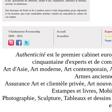
d'art, spécialistes en meubles, objets d'art, sculptures, tableaux et dessins,
anciens et modernes.
Nos bureaux de Paris et de Londres sont à votre disposition pour répondre
à vos besoins que vous souhaitiez acheter, vendre ou connaître la valeur de
vos objets.
©Authenticite Partnership
Accueil
Exper
2008 - 2025
Actualités
Inven
Vente
Authenticité
est le premier cabinet euro
cinquantaine d'experts et de comm
Art d'Asie, Art moderne, Art contemporain, A
Armes anciennes
Assurance Art et clientèle privée, Art nouve
Estampes et livres, Mobil
Photographie, Sculpture, Tableaux et dessins 
e