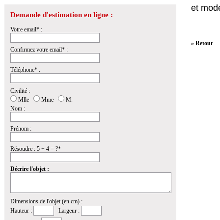
et mod
Demande d'estimation en ligne :
Votre email* :
» Retour
Confirmez votre email* :
Téléphone* :
Civilité :
Mlle
Mme
M.
Nom :
Prénom :
Résoudre : 5 + 4 = ?*
Décrire l'objet :
Dimensions de l'objet (en cm) :
Hauteur :
Largeur :