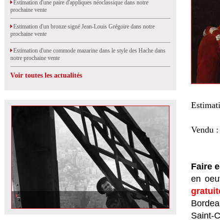
Estimation d'une paire d'appliques néoclassique dans notre
prochaine vente
Estimation d'un bronze signé Jean-Louis Grégoire dans notre
prochaine vente
Estimation d'une commode mazarine dans le style des Hache dans
notre prochaine vente
Voir toutes les actualités
Estimat
Vendu :
Faire 
en oeuv
gratui
Bordeau
Saint-