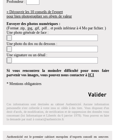
Profondeur :
» Découvrir les 10 conseils de l'expert
pour bien photographier ses objets de valeur
Envoyer des photos numériques :
(Format .zip, .jpg, .gif, .pdf... et poids inférieur à 4 Mo par fichier. )
Une photo générale de face :
Une photo du dos ou du dessous :
Une signature ou un détail :
Si vous rencontrez la moindre difficulté pour nous faire
parvenir vos images, vous pouvez nous contacter à
ICI
* Mentions obligatoires
Ces informations sont destinées au cabinet Authenticité. Aucune information
personnelle n'est collectée à votre insu ni cédée à des tiers. Vous disposez d'un
droit d'accés, de modification, de rectification et de suppression des données vous
concernant (loi Informatique et Libertés du 6 janvier 1978). Vous pouvez en faire
la demande par mail à
contact@authenticite.fr
.
Authenticité est le premier cabinet européen d'experts conseil en oeuvres