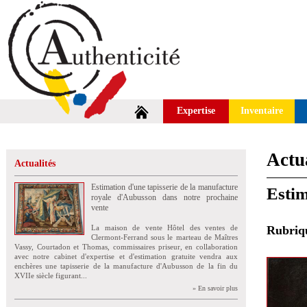
Expertise
Inventaire
Actua
Actualités
Estimation d'une tapisserie de la manufacture
Estim
royale d'Aubusson dans notre prochaine
vente
La maison de vente Hôtel des ventes de
Rubri
Clermont-Ferrand sous le marteau de Maîtres
Vassy, Courtadon et Thomas, commissaires priseur, en collaboration
avec notre cabinet d'expertise et d'estimation gratuite vendra aux
enchères une tapisserie de la manufacture d'Aubusson de la fin du
XVIIe siècle figurant...
» En savoir plus