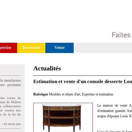
pertise
Inventaire
Vente
Actualités
 la manufacture
Estimation et vente d'un console desserte Lo
tre prochaine
Rubrique
Meubles et objets d'art
,
Expertise et estimation
des ventes de
teau de Maîtres
La maison de vente Agu
n collaboration
uite vendra aux
d'estimation gratuite Au
on de la fin du
acajou d'époque Louis X
» En savoir plus