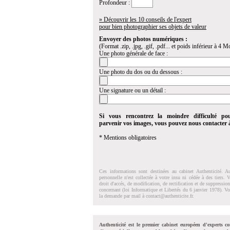
Profondeur :
» Découvrir les 10 conseils de l'expert
pour bien photographier ses objets de valeur
Envoyer des photos numériques :
(Format .zip, .jpg, .gif, .pdf... et poids inférieur à 4 Mo
Une photo générale de face :
Une photo du dos ou du dessous :
Une signature ou un détail :
Si vous rencontrez la moindre difficulté po
parvenir vos images, vous pouvez nous contacter
* Mentions obligatoires
Ces informations sont destinées au cabinet Authenticité. A
personnelle n'est collectée à votre insu ni cédée à des tiers.
droit d'accés, de modification, de rectification et de suppressi
concernant (loi Informatique et Libertés du 6 janvier 1978). V
la demande par mail à
contact@authenticite.fr
.
Authenticité est le premier cabinet européen d'experts co