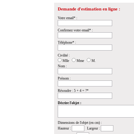
Demande d'estimation en ligne :
Votre email* :
Confirmez votre email* :
Téléphone* :
Civilité :
Mlle
Mme
M.
Nom :
Prénom :
Résoudre : 5 + 4 = ?*
Décrire l'objet :
Dimensions de l'objet (en cm) :
Hauteur :
Largeur :