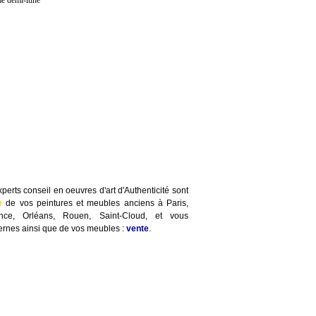
me demi-lune
perts conseil en oeuvres d'art d'Authenticité sont
e
de vos peintures et meubles anciens à Paris,
ence, Orléans, Rouen, Saint-Cloud, et vous
rnes ainsi que de vos meubles :
vente
.