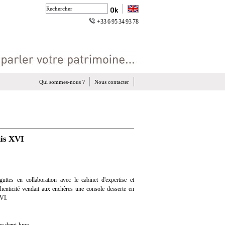
+33 6 95 34 93 78
Qui sommes-nous ?
Nous contacter
uis XVI
ttes en collaboration avec le cabinet d'expertise et
thenticité vendait aux enchères une console desserte en
VI.