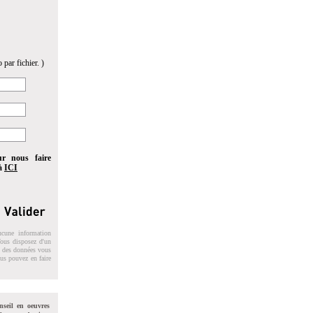
 par fichier. )
ur nous faire
 à
ICI
ucune information
 Vous disposez d'un
on des données vous
ous pouvez en faire
nseil en oeuvres