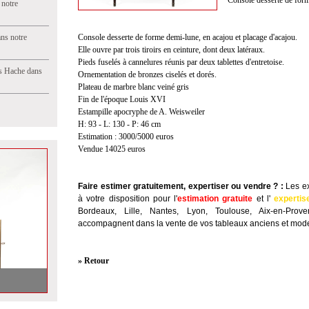
Console desserte de for
 notre
ns notre
Console desserte de forme demi-lune, en acajou et placage d'acajou.
Elle ouvre par trois tiroirs en ceinture, dont deux latéraux.
Pieds fuselés à cannelures réunis par deux tablettes d'entretoise.
s Hache dans
Ornementation de bronzes ciselés et dorés.
Plateau de marbre blanc veiné gris
Fin de l'époque Louis XVI
Estampille apocryphe de A. Weisweiler
H: 93 - L: 130 - P: 46 cm
Estimation : 3000/5000 euros
Vendue 14025 euros
Faire estimer gratuitement, expertiser ou vendre ?
:
Les ex
à votre disposition pour l'
estimation gratuite
et l'
expertis
Bordeaux, Lille, Nantes, Lyon, Toulouse, Aix-en-Prov
accompagnent dans la vente de vos tableaux anciens et mode
» Retour