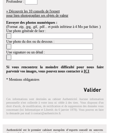
Profondeur :
» Découvrir les 10 conseils de l'expert
pour bien photographier ses objets de valeur
Envoyer des photos numériques :
(Format .zip, .jpg, .gif, .pdf... et poids inférieur à 4 Mo par fichier. )
Une photo générale de face :
Une photo du dos ou du dessous :
Une signature ou un détail :
Si vous rencontrez la moindre difficulté pour nous faire
parvenir vos images, vous pouvez nous contacter à
ICI
* Mentions obligatoires
Ces informations sont destinées au cabinet Authenticité. Aucune information
personnelle n'est collectée à votre insu ni cédée à des tiers. Vous disposez d'un
droit d'accés, de modification, de rectification et de suppression des données vous
concernant (loi Informatique et Libertés du 6 janvier 1978). Vous pouvez en faire
la demande par mail à
contact@authenticite.fr
.
Authenticité est le premier cabinet européen d'experts conseil en oeuvres