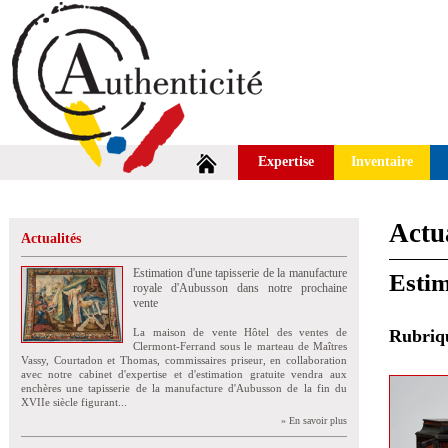
Expertise
Inventaire
Actua
Actualités
Estimation d'une tapisserie de la manufacture
Estim
royale d'Aubusson dans notre prochaine
vente
La maison de vente Hôtel des ventes de
Rubri
Clermont-Ferrand sous le marteau de Maîtres
Vassy, Courtadon et Thomas, commissaires priseur, en collaboration
avec notre cabinet d'expertise et d'estimation gratuite vendra aux
enchères une tapisserie de la manufacture d'Aubusson de la fin du
XVIIe siècle figurant...
» En savoir plus