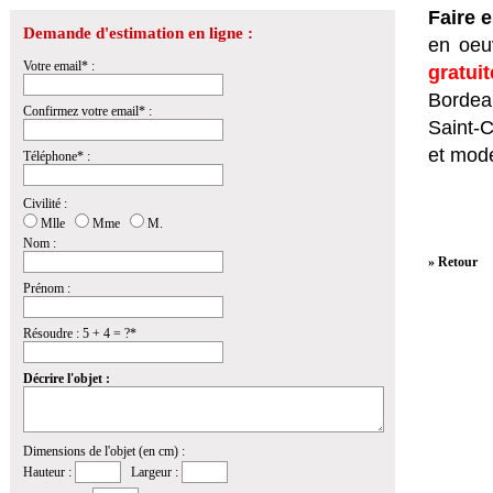
Faire 
Demande d'estimation en ligne :
en oeuv
Votre email* :
gratui
Bordeau
Confirmez votre email* :
Saint-
et mod
Téléphone* :
Civilité :
Mlle
Mme
M.
Nom :
» Retour
Prénom :
Résoudre : 5 + 4 = ?*
Décrire l'objet :
Dimensions de l'objet (en cm) :
Hauteur :
Largeur :