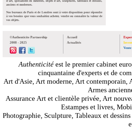
d'art, spécialistes en meubles, objets d'art, sculptures, tableaux et dessins,
anciens et modernes.
Nos bureaux de Paris et de Londres sont à votre disposition pour répondre
à vos besoins que vous souhaitiez acheter, vendre ou connaître la valeur de
vos objets.
©Authenticite Partnership
Accueil
Exper
2008 - 2025
Actualités
Inven
Vente
Authenticité
est le premier cabinet euro
cinquantaine d'experts et de comm
Art d'Asie, Art moderne, Art contemporain, A
Armes anciennes
Assurance Art et clientèle privée, Art nouve
Estampes et livres, Mobil
Photographie, Sculpture, Tableaux et dessins 
e