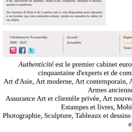
d'art, spécialistes en meubles, objets d'art, sculptures, tableaux et dessins,
anciens et modernes.
Nos bureaux de Paris et de Londres sont à votre disposition pour répondre
à vos besoins que vous souhaitiez acheter, vendre ou connaître la valeur de
vos objets.
©Authenticite Partnership
Accueil
Exper
2008 - 2025
Actualités
Inven
Vente
Authenticité
est le premier cabinet euro
cinquantaine d'experts et de comm
Art d'Asie, Art moderne, Art contemporain, A
Armes anciennes
Assurance Art et clientèle privée, Art nouve
Estampes et livres, Mobil
Photographie, Sculpture, Tableaux et dessins 
e