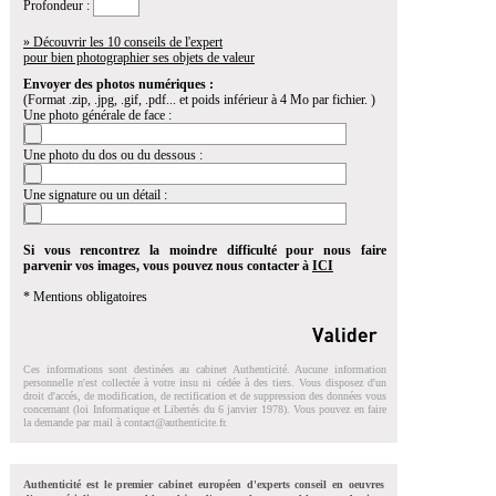
Profondeur :
» Découvrir les 10 conseils de l'expert
pour bien photographier ses objets de valeur
Envoyer des photos numériques :
(Format .zip, .jpg, .gif, .pdf... et poids inférieur à 4 Mo par fichier. )
Une photo générale de face :
Une photo du dos ou du dessous :
Une signature ou un détail :
Si vous rencontrez la moindre difficulté pour nous faire
parvenir vos images, vous pouvez nous contacter à
ICI
* Mentions obligatoires
Ces informations sont destinées au cabinet Authenticité. Aucune information
personnelle n'est collectée à votre insu ni cédée à des tiers. Vous disposez d'un
droit d'accés, de modification, de rectification et de suppression des données vous
concernant (loi Informatique et Libertés du 6 janvier 1978). Vous pouvez en faire
la demande par mail à
contact@authenticite.fr
.
Authenticité est le premier cabinet européen d'experts conseil en oeuvres