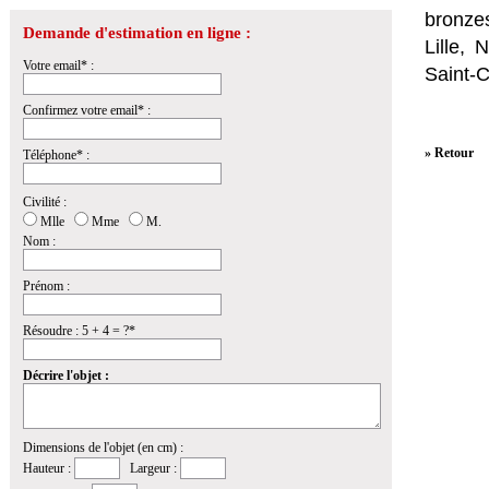
bronzes
Demande d'estimation en ligne :
Lille,
Votre email* :
Saint-
Confirmez votre email* :
» Retour
Téléphone* :
Civilité :
Mlle
Mme
M.
Nom :
Prénom :
Résoudre : 5 + 4 = ?*
Décrire l'objet :
Dimensions de l'objet (en cm) :
Hauteur :
Largeur :