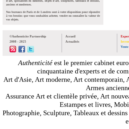
d'art, spécialistes en meubles, objets d'art, sculptures, tableaux et dessins,
anciens et modernes.
Nos bureaux de Paris et de Londres sont à votre disposition pour répondre
à vos besoins que vous souhaitiez acheter, vendre ou connaître la valeur de
vos objets.
©Authenticite Partnership
Accueil
Exper
2008 - 2025
Actualités
Inven
Vente
Authenticité
est le premier cabinet euro
cinquantaine d'experts et de comm
Art d'Asie, Art moderne, Art contemporain, A
Armes anciennes
Assurance Art et clientèle privée, Art nouve
Estampes et livres, Mobil
Photographie, Sculpture, Tableaux et dessins 
e