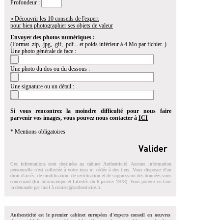
Profondeur :
» Découvrir les 10 conseils de l'expert
pour bien photographier ses objets de valeur
Envoyer des photos numériques :
(Format .zip, .jpg, .gif, .pdf... et poids inférieur à 4 Mo par fichier. )
Une photo générale de face :
Une photo du dos ou du dessous :
Une signature ou un détail :
Si vous rencontrez la moindre difficulté pour nous faire
parvenir vos images, vous pouvez nous contacter à
ICI
* Mentions obligatoires
Ces informations sont destinées au cabinet Authenticité. Aucune information
personnelle n'est collectée à votre insu ni cédée à des tiers. Vous disposez d'un
droit d'accés, de modification, de rectification et de suppression des données vous
concernant (loi Informatique et Libertés du 6 janvier 1978). Vous pouvez en faire
la demande par mail à
contact@authenticite.fr
.
Authenticité est le premier cabinet européen d'experts conseil en oeuvres