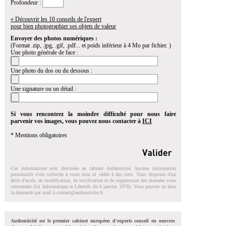
Profondeur :
» Découvrir les 10 conseils de l'expert
pour bien photographier ses objets de valeur
Envoyer des photos numériques :
(Format .zip, .jpg, .gif, .pdf... et poids inférieur à 4 Mo par fichier. )
Une photo générale de face :
Une photo du dos ou du dessous :
Une signature ou un détail :
Si vous rencontrez la moindre difficulté pour nous faire
parvenir vos images, vous pouvez nous contacter à
ICI
* Mentions obligatoires
Ces informations sont destinées au cabinet Authenticité. Aucune information
personnelle n'est collectée à votre insu ni cédée à des tiers. Vous disposez d'un
droit d'accés, de modification, de rectification et de suppression des données vous
concernant (loi Informatique et Libertés du 6 janvier 1978). Vous pouvez en faire
la demande par mail à
contact@authenticite.fr
.
Authenticité est le premier cabinet européen d'experts conseil en oeuvres