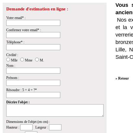
Vous s
Demande d'estimation en ligne :
ancien
Votre email* :
Nos ex
et la
v
Confirmez votre email* :
verrer
bronzes
Téléphone* :
Lille,
Civilité :
Saint-
Mlle
Mme
M.
Nom :
Prénom :
» Retour
Résoudre : 5 + 4 = ?*
Décrire l'objet :
Dimensions de l'objet (en cm) :
Hauteur :
Largeur :