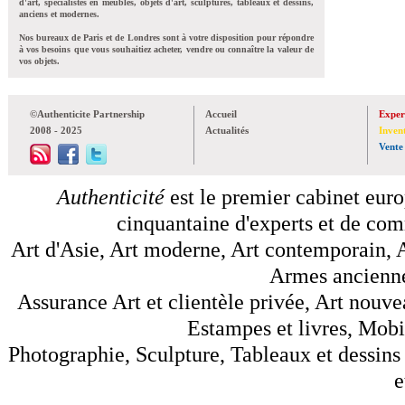
d'art, spécialistes en meubles, objets d'art, sculptures, tableaux et dessins,
anciens et modernes.
Nos bureaux de Paris et de Londres sont à votre disposition pour répondre
à vos besoins que vous souhaitiez acheter, vendre ou connaître la valeur de
vos objets.
©Authenticite Partnership
Accueil
Exper
2008 - 2025
Actualités
Inven
Vente
Authenticité
est le premier cabinet euro
cinquantaine d'experts et de comm
Art d'Asie, Art moderne, Art contemporain, A
Armes anciennes
Assurance Art et clientèle privée, Art nouve
Estampes et livres, Mobil
Photographie, Sculpture, Tableaux et dessins 
e