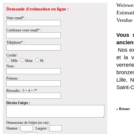
Weiswei
Demande d'estimation en ligne :
Estimat
Votre email* :
Vendue 
Confirmez votre email* :
Vous s
ancien
Téléphone* :
Nos ex
Civilité :
et la
v
Mlle
Mme
M.
verrer
Nom :
bronzes
Prénom :
Lille,
Saint-
Résoudre : 5 + 4 = ?*
Décrire l'objet :
» Retour
Dimensions de l'objet (en cm) :
Hauteur :
Largeur :