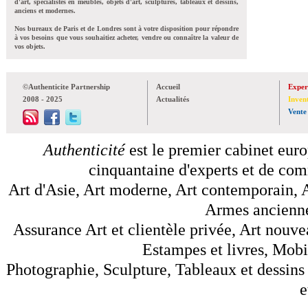
d'art, spécialistes en meubles, objets d'art, sculptures, tableaux et dessins,
anciens et modernes.
Nos bureaux de Paris et de Londres sont à votre disposition pour répondre
à vos besoins que vous souhaitiez acheter, vendre ou connaître la valeur de
vos objets.
©Authenticite Partnership
Accueil
Exper
2008 - 2025
Actualités
Inven
Vente
Authenticité
est le premier cabinet euro
cinquantaine d'experts et de comm
Art d'Asie, Art moderne, Art contemporain, A
Armes anciennes
Assurance Art et clientèle privée, Art nouve
Estampes et livres, Mobil
Photographie, Sculpture, Tableaux et dessins 
e