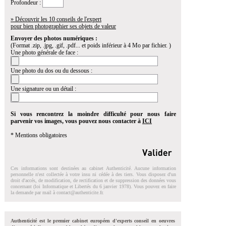
Profondeur :
» Découvrir les 10 conseils de l'expert
pour bien photographier ses objets de valeur
Envoyer des photos numériques :
(Format .zip, .jpg, .gif, .pdf... et poids inférieur à 4 Mo par fichier. )
Une photo générale de face :
Une photo du dos ou du dessous :
Une signature ou un détail :
Si vous rencontrez la moindre difficulté pour nous faire
parvenir vos images, vous pouvez nous contacter à
ICI
* Mentions obligatoires
Ces informations sont destinées au cabinet Authenticité. Aucune information
personnelle n'est collectée à votre insu ni cédée à des tiers. Vous disposez d'un
droit d'accés, de modification, de rectification et de suppression des données vous
concernant (loi Informatique et Libertés du 6 janvier 1978). Vous pouvez en faire
la demande par mail à
contact@authenticite.fr
.
Authenticité est le premier cabinet européen d'experts conseil en oeuvres