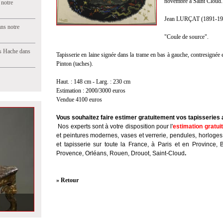
novembre à Saint Cloud.
 notre
Jean LURÇAT (1891-1
ns notre
"Coule de source".
s Hache dans
Tapisserie en laine signée dans la trame en bas à gauche, contresignée 
Pinton (taches).
Haut. : 148 cm - Larg. : 230 cm
Estimation : 2000/3000 euros
Vendue 4100 euros
Vous souhaitez faire estimer gratuitement vos tapisseries
Nos experts sont à votre disposition pour l'
estimation gratui
et peintures modernes, vases et verrerie, pendules, horloges
et tapisserie sur toute la France, à Paris et en Province, 
Provence, Orléans, Rouen, Drouot, Saint-Cloud
.
» Retour