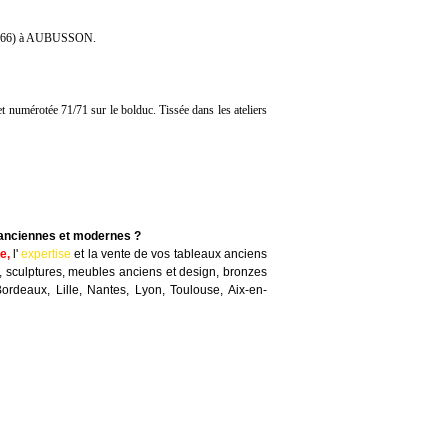
966) à AUBUSSON.
et numérotée 71/71 sur le bolduc. Tissée dans les ateliers
 anciennes et modernes ?
te
,
l'
expertise
et la
vente
de vos tableaux anciens
, sculptures, meubles anciens et design, bronzes
Bordeaux, Lille, Nantes, Lyon, Toulouse, Aix-en-