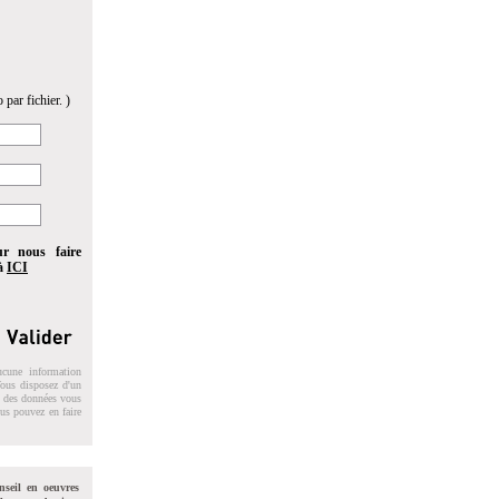
 par fichier. )
ur nous faire
 à
ICI
ucune information
 Vous disposez d'un
on des données vous
ous pouvez en faire
nseil en oeuvres