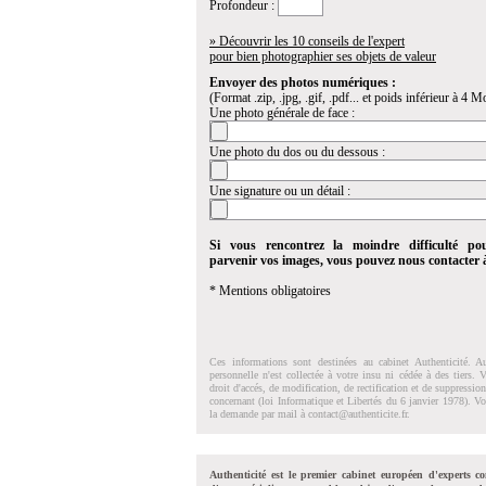
Profondeur :
» Découvrir les 10 conseils de l'expert
pour bien photographier ses objets de valeur
Envoyer des photos numériques :
(Format .zip, .jpg, .gif, .pdf... et poids inférieur à 4 Mo
Une photo générale de face :
Une photo du dos ou du dessous :
Une signature ou un détail :
Si vous rencontrez la moindre difficulté po
parvenir vos images, vous pouvez nous contacter
* Mentions obligatoires
Ces informations sont destinées au cabinet Authenticité. A
personnelle n'est collectée à votre insu ni cédée à des tiers.
droit d'accés, de modification, de rectification et de suppressi
concernant (loi Informatique et Libertés du 6 janvier 1978). V
la demande par mail à
contact@authenticite.fr
.
Authenticité est le premier cabinet européen d'experts co