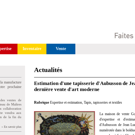
pertise
Inventaire
Vente
Actualités
 la manufacture
Estimation d'une tapisserie d'Aubusson de J
tre prochaine
dernière vente d'art moderne
des ventes de
Rubrique
Expertise et estimation
,
Tapis, tapisseries et textiles
teau de Maîtres
n collaboration
uite vendra aux
La maison de vente Gui
on de la fin du
d'expertise et d'estim
d'Aubusson de Jean Lurç
» En savoir plus
numérotée dans le bolduc