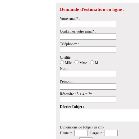
Demande d'estimation en ligne :
Votre email* :
Confirmez votre email* :
Téléphone* :
Civilité :
Mlle
Mme
M.
Nom :
Prénom :
Résoudre : 5 + 4 = ?*
Décrire l'objet :
Dimensions de l'objet (en cm) :
Hauteur :
Largeur :