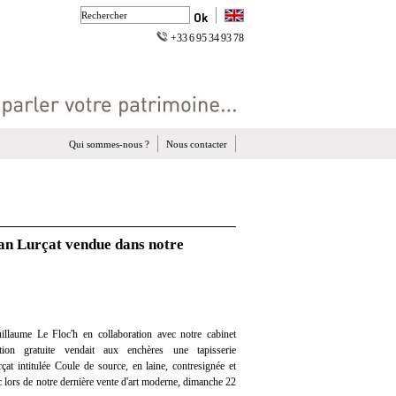
+33 6 95 34 93 78
Qui sommes-nous ?
Nous contacter
ean Lurçat vendue dans notre
llaume Le Floc'h en collaboration avec notre cabinet
ation gratuite vendait aux enchères une tapisserie
at intitulée Coule de source, en laine, contresignée et
 lors de notre dernière vente d'art moderne, dimanche 22