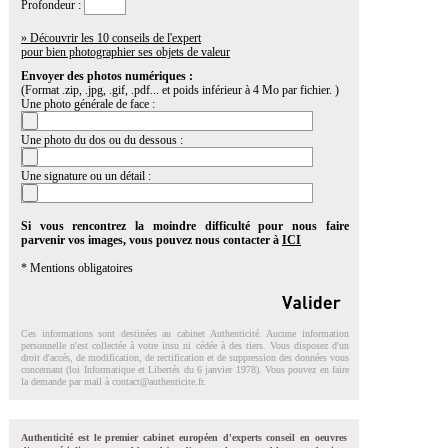
Profondeur :
» Découvrir les 10 conseils de l'expert
pour bien photographier ses objets de valeur
Envoyer des photos numériques :
(Format .zip, .jpg, .gif, .pdf... et poids inférieur à 4 Mo par fichier. )
Une photo générale de face :
Une photo du dos ou du dessous :
Une signature ou un détail :
Si vous rencontrez la moindre difficulté pour nous faire
parvenir vos images, vous pouvez nous contacter à
ICI
* Mentions obligatoires
Ces informations sont destinées au cabinet Authenticité. Aucune information
personnelle n'est collectée à votre insu ni cédée à des tiers. Vous disposez d'un
droit d'accés, de modification, de rectification et de suppression des données vous
concernant (loi Informatique et Libertés du 6 janvier 1978). Vous pouvez en faire
la demande par mail à
contact@authenticite.fr
.
Authenticité est le premier cabinet européen d'experts conseil en oeuvres