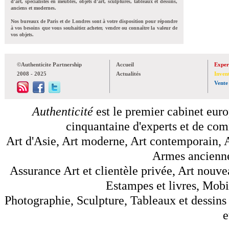
d'art, spécialistes en meubles, objets d'art, sculptures, tableaux et dessins,
anciens et modernes.
Nos bureaux de Paris et de Londres sont à votre disposition pour répondre
à vos besoins que vous souhaitiez acheter, vendre ou connaître la valeur de
vos objets.
©Authenticite Partnership
Accueil
Exper
2008 - 2025
Actualités
Inven
Vente
Authenticité
est le premier cabinet euro
cinquantaine d'experts et de comm
Art d'Asie, Art moderne, Art contemporain, A
Armes anciennes
Assurance Art et clientèle privée, Art nouve
Estampes et livres, Mobil
Photographie, Sculpture, Tableaux et dessins 
e