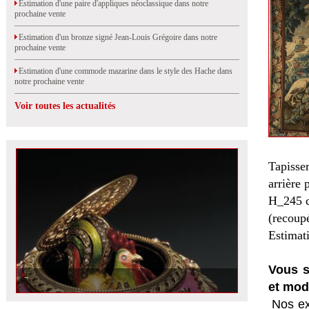
Estimation d'une paire d'appliques néoclassique dans notre
prochaine vente
Estimation d'un bronze signé Jean-Louis Grégoire dans notre
prochaine vente
Estimation d'une commode mazarine dans le style des Hache dans
notre prochaine vente
Voir toutes les actualités
Tapisse
arrière
H_245 
(recoupé
Estimat
Vous s
et mod
Nos ex