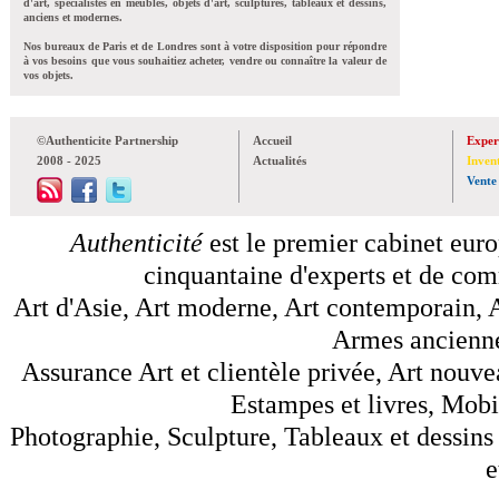
d'art, spécialistes en meubles, objets d'art, sculptures, tableaux et dessins,
anciens et modernes.
Nos bureaux de Paris et de Londres sont à votre disposition pour répondre
à vos besoins que vous souhaitiez acheter, vendre ou connaître la valeur de
vos objets.
©Authenticite Partnership
Accueil
Exper
2008 - 2025
Actualités
Inven
Vente
Authenticité
est le premier cabinet euro
cinquantaine d'experts et de comm
Art d'Asie, Art moderne, Art contemporain, A
Armes anciennes
Assurance Art et clientèle privée, Art nouve
Estampes et livres, Mobil
Photographie, Sculpture, Tableaux et dessins 
e