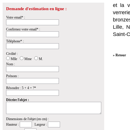
et la
v
Demande d'estimation en ligne :
verrer
Votre email* :
bronzes
Lille,
Confirmez votre email* :
Saint-
Téléphone* :
Civilité :
» Retour
Mlle
Mme
M.
Nom :
Prénom :
Résoudre : 5 + 4 = ?*
Décrire l'objet :
Dimensions de l'objet (en cm) :
Hauteur :
Largeur :