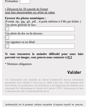
Profondeur :
» Découvrir les 10 conseils de l'expert
pour bien photographier ses objets de valeur
Envoyer des photos numériques :
(Format .zip, .jpg, .gif, .pdf... et poids inférieur à 4 Mo par fichier. )
Une photo générale de face :
Une photo du dos ou du dessous :
Une signature ou un détail :
Si vous rencontrez la moindre difficulté pour nous faire
parvenir vos images, vous pouvez nous contacter à
ICI
* Mentions obligatoires
Ces informations sont destinées au cabinet Authenticité. Aucune information
personnelle n'est collectée à votre insu ni cédée à des tiers. Vous disposez d'un
droit d'accés, de modification, de rectification et de suppression des données vous
concernant (loi Informatique et Libertés du 6 janvier 1978). Vous pouvez en faire
la demande par mail à
contact@authenticite.fr
.
Authenticité est le premier cabinet européen d'experts conseil en oeuvres