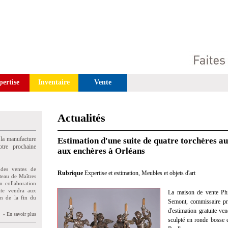
pertise
Inventaire
Vente
Actualités
 la manufacture
Estimation d'une suite de quatre torchères au
tre prochaine
aux enchères à Orléans
des ventes de
Rubrique
Expertise et estimation
,
Meubles et objets d'art
teau de Maîtres
n collaboration
uite vendra aux
La maison de vente Phi
on de la fin du
Semont, commissaire pris
d'estimation gratuite ve
» En savoir plus
sculpté en ronde bosse e