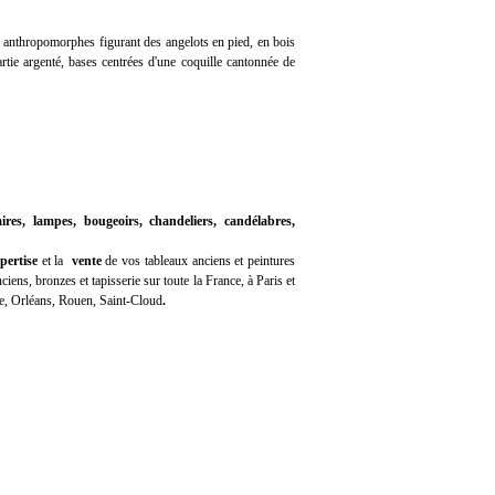
 anthropomorphes figurant des angelots en pied, en bois
rtie argenté, bases centrées d'une coquille cantonnée de
ires, lampes, bougeoirs, chandeliers, candélabres,
pertise
et la
vente
de vos tableaux anciens et peintures
iens, bronzes et tapisserie sur toute la France, à Paris et
e, Orléans, Rouen, Saint-Cloud
.