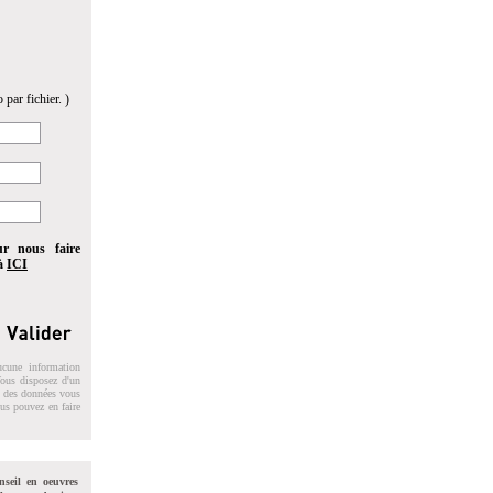
 par fichier. )
ur nous faire
 à
ICI
ucune information
 Vous disposez d'un
on des données vous
ous pouvez en faire
nseil en oeuvres