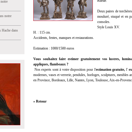
Ruelle.
 notre
Deux paires de torchères
ns notre
mouluré, stuqué et en pa
consoles.
Style Louis XV.
s Hache dans
H. : 115 cm.
Accidents, fentes, manques et restaurations.
Estimation : 1000/1500 euros
Vous souhaitez faire estimer gratuitement vos lustres, lumina
appliques, flambeaux ?
Nos experts sont à votre disposition pour l'
estimation gratuite,
l'
ex
modernes, vases et verrerie, pendules, horloges, sculptures, meubles anc
en Province, Bordeaux, Lille, Nantes, Lyon, Toulouse, Aix-en-Provenc
» Retour