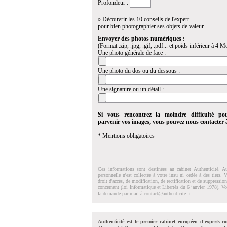
Profondeur :
» Découvrir les 10 conseils de l'expert
pour bien photographier ses objets de valeur
Envoyer des photos numériques :
(Format .zip, .jpg, .gif, .pdf... et poids inférieur à 4 Mo
Une photo générale de face :
Une photo du dos ou du dessous :
Une signature ou un détail :
Si vous rencontrez la moindre difficulté po
parvenir vos images, vous pouvez nous contacter
* Mentions obligatoires
Ces informations sont destinées au cabinet Authenticité. A
personnelle n'est collectée à votre insu ni cédée à des tiers.
droit d'accés, de modification, de rectification et de suppressi
concernant (loi Informatique et Libertés du 6 janvier 1978). V
la demande par mail à
contact@authenticite.fr
.
Authenticité est le premier cabinet européen d'experts co