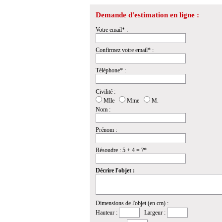
Demande d'estimation en ligne :
Votre email* :
Confirmez votre email* :
Téléphone* :
Civilité :
Mlle
Mme
M.
Nom :
Prénom :
Résoudre : 5 + 4 = ?*
Décrire l'objet :
Dimensions de l'objet (en cm) :
Hauteur :
Largeur :