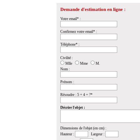
Demande d'estimation en ligne :
Votre email* :
Confirmez votre email* :
Téléphone* :
Civilité :
Mlle
Mme
M.
Nom :
Prénom :
Résoudre : 5 + 4 = ?*
Décrire l'objet :
Dimensions de l'objet (en cm) :
Hauteur :
Largeur :