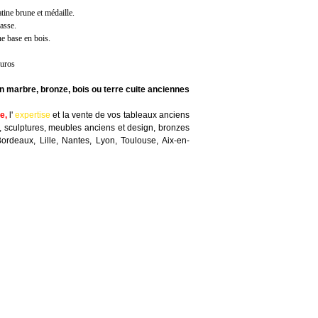
ne brune et médaille.
rasse.
e base en bois.
euros
n marbre, bronze, bois ou terre cuite anciennes
te
,
l'
expertise
et la
vente
de vos tableaux anciens
, sculptures, meubles anciens et design, bronzes
Bordeaux, Lille, Nantes, Lyon, Toulouse, Aix-en-