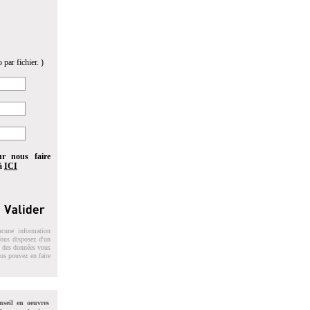
 par fichier. )
ur nous faire
 à
ICI
ucune information
 Vous disposez d'un
on des données vous
ous pouvez en faire
nseil en oeuvres