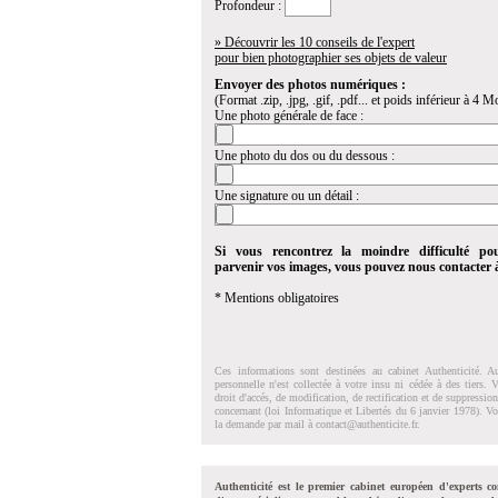
Profondeur :
» Découvrir les 10 conseils de l'expert
pour bien photographier ses objets de valeur
Envoyer des photos numériques :
(Format .zip, .jpg, .gif, .pdf... et poids inférieur à 4 Mo
Une photo générale de face :
Une photo du dos ou du dessous :
Une signature ou un détail :
Si vous rencontrez la moindre difficulté po
parvenir vos images, vous pouvez nous contacter
* Mentions obligatoires
Ces informations sont destinées au cabinet Authenticité. A
personnelle n'est collectée à votre insu ni cédée à des tiers.
droit d'accés, de modification, de rectification et de suppressi
concernant (loi Informatique et Libertés du 6 janvier 1978). V
la demande par mail à
contact@authenticite.fr
.
Authenticité est le premier cabinet européen d'experts co