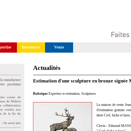
pertise
Inventaire
Vente
Actualités
 la manufacture
Estimation d'une sculpture en bronze signée
tre prochaine
Rubrique
Expertise et estimation
,
Sculptures
des ventes de
teau de Maîtres
La maison de vente Jean 
n collaboration
uite vendra aux
d'estimation gratuite 
on de la fin du
titrée Cerf, biche et fa
» En savoir plus
Clovis - Edmond MASS