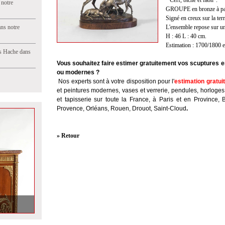
" Cerf, biche et faon".
 notre
GROUPE en bronze à pati
Signé en creux sur la ter
ns notre
L'ensemble repose sur un
H : 46 L : 40 cm.
Estimation : 1700/1800 
s Hache dans
Vous souhaitez faire estimer gratuitement vos scuptures e
ou modernes ?
Nos experts sont à votre disposition pour l'
estimation gratui
et peintures modernes, vases et verrerie, pendules, horloges
et tapisserie sur toute la France, à Paris et en Province, 
Provence, Orléans, Rouen, Drouot, Saint-Cloud
.
» Retour