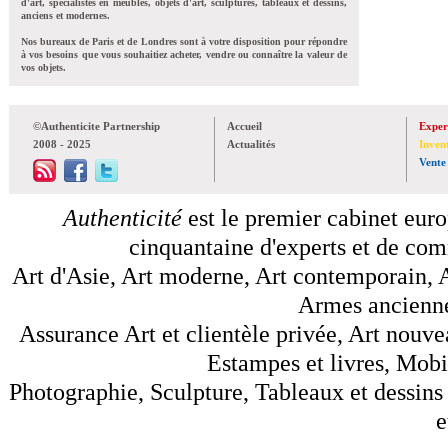
d'art, spécialistes en meubles, objets d'art, sculptures, tableaux et dessins,
anciens et modernes.
Nos bureaux de Paris et de Londres sont à votre disposition pour répondre
à vos besoins que vous souhaitiez acheter, vendre ou connaître la valeur de
vos objets.
©Authenticite Partnership
Accueil
Exper
2008 - 2025
Actualités
Inven
Vente
Authenticité
est le premier cabinet euro
cinquantaine d'experts et de comm
Art d'Asie, Art moderne, Art contemporain, A
Armes anciennes
Assurance Art et clientèle privée, Art nouve
Estampes et livres, Mobil
Photographie, Sculpture, Tableaux et dessins 
e