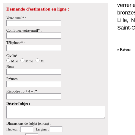
verrer
Demande d'estimation en ligne :
bronzes
Votre email* :
Lille,
Saint-
Confirmez votre email* :
Téléphone* :
» Retour
Civilité :
Mlle
Mme
M.
Nom :
Prénom :
Résoudre : 5 + 4 = ?*
Décrire l'objet :
Dimensions de l'objet (en cm) :
Hauteur :
Largeur :