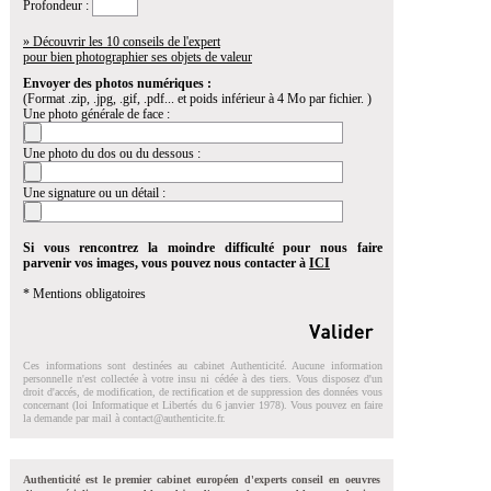
Profondeur :
» Découvrir les 10 conseils de l'expert
pour bien photographier ses objets de valeur
Envoyer des photos numériques :
(Format .zip, .jpg, .gif, .pdf... et poids inférieur à 4 Mo par fichier. )
Une photo générale de face :
Une photo du dos ou du dessous :
Une signature ou un détail :
Si vous rencontrez la moindre difficulté pour nous faire
parvenir vos images, vous pouvez nous contacter à
ICI
* Mentions obligatoires
Ces informations sont destinées au cabinet Authenticité. Aucune information
personnelle n'est collectée à votre insu ni cédée à des tiers. Vous disposez d'un
droit d'accés, de modification, de rectification et de suppression des données vous
concernant (loi Informatique et Libertés du 6 janvier 1978). Vous pouvez en faire
la demande par mail à
contact@authenticite.fr
.
Authenticité est le premier cabinet européen d'experts conseil en oeuvres