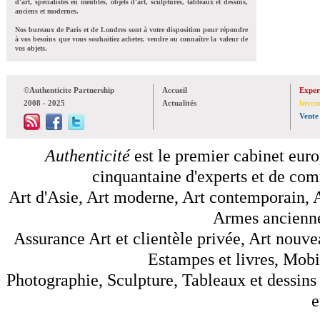
d'art, spécialistes en meubles, objets d'art, sculptures, tableaux et dessins,
anciens et modernes.
Nos bureaux de Paris et de Londres sont à votre disposition pour répondre
à vos besoins que vous souhaitiez acheter, vendre ou connaître la valeur de
vos objets.
©Authenticite Partnership
Accueil
Exper
2008 - 2025
Actualités
Inven
Vente
Authenticité
est le premier cabinet euro
cinquantaine d'experts et de comm
Art d'Asie, Art moderne, Art contemporain, A
Armes anciennes
Assurance Art et clientèle privée, Art nouve
Estampes et livres, Mobil
Photographie, Sculpture, Tableaux et dessins 
e