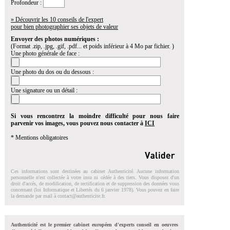
Profondeur :
» Découvrir les 10 conseils de l'expert
pour bien photographier ses objets de valeur
Envoyer des photos numériques :
(Format .zip, .jpg, .gif, .pdf... et poids inférieur à 4 Mo par fichier. )
Une photo générale de face :
Une photo du dos ou du dessous :
Une signature ou un détail :
Si vous rencontrez la moindre difficulté pour nous faire
parvenir vos images, vous pouvez nous contacter à
ICI
* Mentions obligatoires
Ces informations sont destinées au cabinet Authenticité. Aucune information
personnelle n'est collectée à votre insu ni cédée à des tiers. Vous disposez d'un
droit d'accés, de modification, de rectification et de suppression des données vous
concernant (loi Informatique et Libertés du 6 janvier 1978). Vous pouvez en faire
la demande par mail à
contact@authenticite.fr
.
Authenticité est le premier cabinet européen d'experts conseil en oeuvres