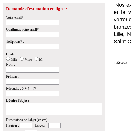
Nos ex
Demande d'estimation en ligne :
et la
v
Votre email* :
verrer
bronzes
Confirmez votre email* :
Lille,
Saint-
Téléphone* :
Civilité :
Mlle
Mme
M.
» Retour
Nom :
Prénom :
Résoudre : 5 + 4 = ?*
Décrire l'objet :
Dimensions de l'objet (en cm) :
Hauteur :
Largeur :