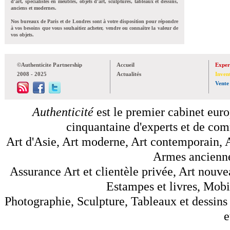
d'art, spécialistes en meubles, objets d'art, sculptures, tableaux et dessins,
anciens et modernes.
Nos bureaux de Paris et de Londres sont à votre disposition pour répondre
à vos besoins que vous souhaitiez acheter, vendre ou connaître la valeur de
vos objets.
©Authenticite Partnership
Accueil
Exper
2008 - 2025
Actualités
Inven
Vente
Authenticité
est le premier cabinet euro
cinquantaine d'experts et de comm
Art d'Asie, Art moderne, Art contemporain, A
Armes anciennes
Assurance Art et clientèle privée, Art nouve
Estampes et livres, Mobil
Photographie, Sculpture, Tableaux et dessins 
e