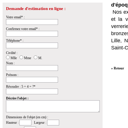
d'époq
Demande d'estimation en ligne :
Nos ex
Votre email* :
et la
v
verrer
Confirmez votre email* :
bronzes
Lille,
Téléphone* :
Saint-
Civilité :
Mlle
Mme
M.
Nom :
» Retour
Prénom :
Résoudre : 5 + 4 = ?*
Décrire l'objet :
Dimensions de l'objet (en cm) :
Hauteur :
Largeur :