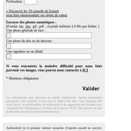
Profondeur :
» Découvrir les 10 conseils de l'expert
pour bien photographier ses objets de valeur
Envoyer des photos numériques :
(Format .zip, .jpg, .gif, .pdf... et poids inférieur à 4 Mo par fichier. )
Une photo générale de face :
Une photo du dos ou du dessous :
Une signature ou un détail :
Si vous rencontrez la moindre difficulté pour nous faire
parvenir vos images, vous pouvez nous contacter à
ICI
* Mentions obligatoires
Ces informations sont destinées au cabinet Authenticité. Aucune information
personnelle n'est collectée à votre insu ni cédée à des tiers. Vous disposez d'un
droit d'accés, de modification, de rectification et de suppression des données vous
concernant (loi Informatique et Libertés du 6 janvier 1978). Vous pouvez en faire
la demande par mail à
contact@authenticite.fr
.
Authenticité est le premier cabinet européen d'experts conseil en oeuvres