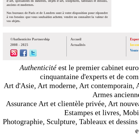
d'art, spécialistes en meubles, objets d'art, sculptures, tableaux et dessins,
anciens et modernes.
Nos bureaux de Paris et de Londres sont à votre disposition pour répondre
à vos besoins que vous souhaitiez acheter, vendre ou connaître la valeur de
vos objets.
©Authenticite Partnership
Accueil
Exper
2008 - 2025
Actualités
Inven
Vente
Authenticité
est le premier cabinet euro
cinquantaine d'experts et de comm
Art d'Asie, Art moderne, Art contemporain, A
Armes anciennes
Assurance Art et clientèle privée, Art nouve
Estampes et livres, Mobil
Photographie, Sculpture, Tableaux et dessins 
e