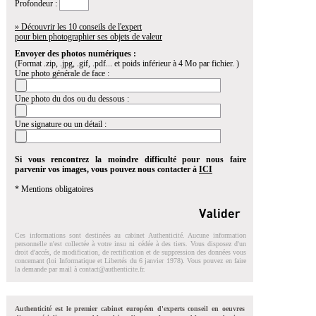
Profondeur :
» Découvrir les 10 conseils de l'expert
pour bien photographier ses objets de valeur
Envoyer des photos numériques :
(Format .zip, .jpg, .gif, .pdf... et poids inférieur à 4 Mo par fichier. )
Une photo générale de face :
Une photo du dos ou du dessous :
Une signature ou un détail :
Si vous rencontrez la moindre difficulté pour nous faire
parvenir vos images, vous pouvez nous contacter à
ICI
* Mentions obligatoires
Ces informations sont destinées au cabinet Authenticité. Aucune information
personnelle n'est collectée à votre insu ni cédée à des tiers. Vous disposez d'un
droit d'accés, de modification, de rectification et de suppression des données vous
concernant (loi Informatique et Libertés du 6 janvier 1978). Vous pouvez en faire
la demande par mail à
contact@authenticite.fr
.
Authenticité est le premier cabinet européen d'experts conseil en oeuvres