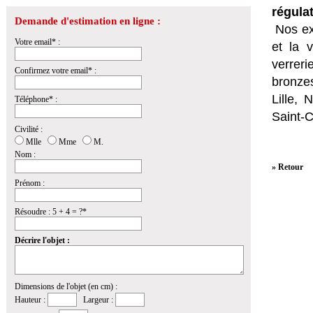
régula
Demande d'estimation en ligne :
Nos ex
Votre email* :
et la
v
verrer
Confirmez votre email* :
bronzes
Lille,
Téléphone* :
Saint-
Civilité :
Mlle
Mme
M.
Nom :
» Retour
Prénom :
Résoudre : 5 + 4 = ?*
Décrire l'objet :
Dimensions de l'objet (en cm) :
Hauteur :
Largeur :