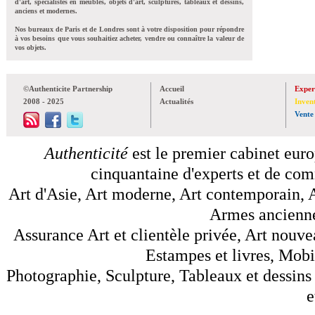
d'art, spécialistes en meubles, objets d'art, sculptures, tableaux et dessins,
anciens et modernes.
Nos bureaux de Paris et de Londres sont à votre disposition pour répondre
à vos besoins que vous souhaitiez acheter, vendre ou connaître la valeur de
vos objets.
©Authenticite Partnership
Accueil
Exper
2008 - 2025
Actualités
Inven
Vente
Authenticité
est le premier cabinet euro
cinquantaine d'experts et de comm
Art d'Asie, Art moderne, Art contemporain, A
Armes anciennes
Assurance Art et clientèle privée, Art nouve
Estampes et livres, Mobil
Photographie, Sculpture, Tableaux et dessins 
e