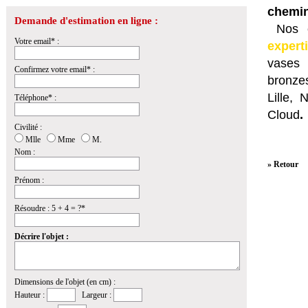
chemin
Demande d'estimation en ligne :
Nos e
Votre email* :
expert
vases 
Confirmez votre email* :
bronzes
Lille,
Téléphone* :
Cloud
.
Civilité :
Mlle
Mme
M.
Nom :
» Retour
Prénom :
Résoudre : 5 + 4 = ?*
Décrire l'objet :
Dimensions de l'objet (en cm) :
Hauteur :
Largeur :