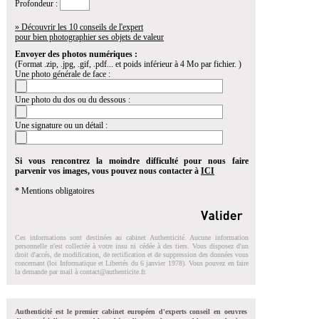
Profondeur :
» Découvrir les 10 conseils de l'expert
pour bien photographier ses objets de valeur
Envoyer des photos numériques :
(Format .zip, .jpg, .gif, .pdf... et poids inférieur à 4 Mo par fichier. )
Une photo générale de face :
Une photo du dos ou du dessous :
Une signature ou un détail :
Si vous rencontrez la moindre difficulté pour nous faire
parvenir vos images, vous pouvez nous contacter à
ICI
* Mentions obligatoires
Ces informations sont destinées au cabinet Authenticité. Aucune information
personnelle n'est collectée à votre insu ni cédée à des tiers. Vous disposez d'un
droit d'accés, de modification, de rectification et de suppression des données vous
concernant (loi Informatique et Libertés du 6 janvier 1978). Vous pouvez en faire
la demande par mail à
contact@authenticite.fr
.
Authenticité est le premier cabinet européen d'experts conseil en oeuvres