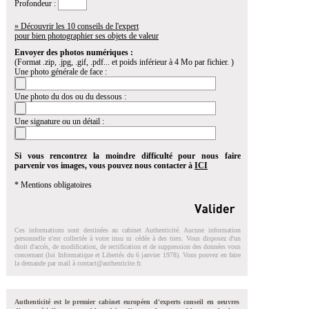
Profondeur :
» Découvrir les 10 conseils de l'expert
pour bien photographier ses objets de valeur
Envoyer des photos numériques :
(Format .zip, .jpg, .gif, .pdf... et poids inférieur à 4 Mo par fichier. )
Une photo générale de face :
Une photo du dos ou du dessous :
Une signature ou un détail :
Si vous rencontrez la moindre difficulté pour nous faire
parvenir vos images, vous pouvez nous contacter à
ICI
* Mentions obligatoires
Ces informations sont destinées au cabinet Authenticité. Aucune information
personnelle n'est collectée à votre insu ni cédée à des tiers. Vous disposez d'un
droit d'accés, de modification, de rectification et de suppression des données vous
concernant (loi Informatique et Libertés du 6 janvier 1978). Vous pouvez en faire
la demande par mail à
contact@authenticite.fr
.
Authenticité est le premier cabinet européen d'experts conseil en oeuvres