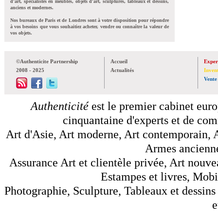
d'art, spécialistes en meubles, objets d'art, sculptures, tableaux et dessins,
anciens et modernes.
Nos bureaux de Paris et de Londres sont à votre disposition pour répondre
à vos besoins que vous souhaitiez acheter, vendre ou connaître la valeur de
vos objets.
©Authenticite Partnership
Accueil
Exper
2008 - 2025
Actualités
Inven
Vente
Authenticité
est le premier cabinet euro
cinquantaine d'experts et de comm
Art d'Asie, Art moderne, Art contemporain, A
Armes anciennes
Assurance Art et clientèle privée, Art nouve
Estampes et livres, Mobil
Photographie, Sculpture, Tableaux et dessins 
e