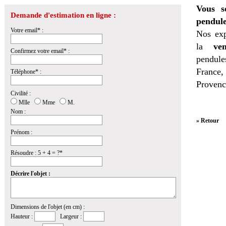
Vous s
Demande d'estimation en ligne :
pendule
Votre email* :
Nos exp
la
ven
Confirmez votre email* :
pendules
France,
Téléphone* :
Provenc
Civilité :
Mlle
Mme
M.
Nom :
» Retour
Prénom :
Résoudre : 5 + 4 = ?*
Décrire l'objet :
Dimensions de l'objet (en cm) :
Hauteur :
Largeur :