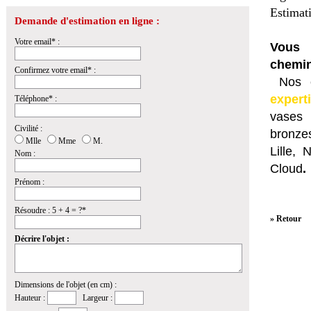
Estimat
Demande d'estimation en ligne :
Votre email* :
Vous 
chemin
Confirmez votre email* :
Nos e
expert
Téléphone* :
vases 
Civilité :
bronzes
Mlle
Mme
M.
Lille,
Nom :
Cloud
.
Prénom :
Résoudre : 5 + 4 = ?*
» Retour
Décrire l'objet :
Dimensions de l'objet (en cm) :
Hauteur :
Largeur :