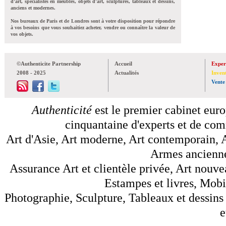
d'art, spécialistes en meubles, objets d'art, sculptures, tableaux et dessins,
anciens et modernes.
Nos bureaux de Paris et de Londres sont à votre disposition pour répondre
à vos besoins que vous souhaitiez acheter, vendre ou connaître la valeur de
vos objets.
©Authenticite Partnership
Accueil
Exper
2008 - 2025
Actualités
Inven
Vente
Authenticité
est le premier cabinet euro
cinquantaine d'experts et de comm
Art d'Asie, Art moderne, Art contemporain, A
Armes anciennes
Assurance Art et clientèle privée, Art nouve
Estampes et livres, Mobil
Photographie, Sculpture, Tableaux et dessins 
e