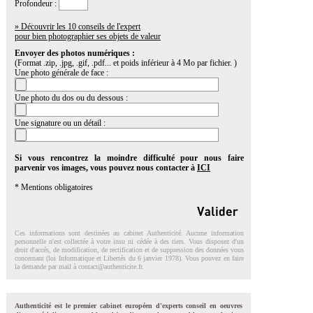
Profondeur :
» Découvrir les 10 conseils de l'expert
pour bien photographier ses objets de valeur
Envoyer des photos numériques :
(Format .zip, .jpg, .gif, .pdf... et poids inférieur à 4 Mo par fichier. )
Une photo générale de face :
Une photo du dos ou du dessous :
Une signature ou un détail :
Si vous rencontrez la moindre difficulté pour nous faire
parvenir vos images, vous pouvez nous contacter à
ICI
* Mentions obligatoires
Ces informations sont destinées au cabinet Authenticité. Aucune information
personnelle n'est collectée à votre insu ni cédée à des tiers. Vous disposez d'un
droit d'accés, de modification, de rectification et de suppression des données vous
concernant (loi Informatique et Libertés du 6 janvier 1978). Vous pouvez en faire
la demande par mail à
contact@authenticite.fr
.
Authenticité est le premier cabinet européen d'experts conseil en oeuvres