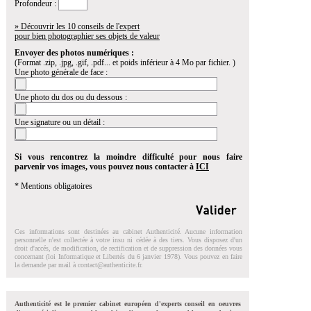
Profondeur :
» Découvrir les 10 conseils de l'expert
pour bien photographier ses objets de valeur
Envoyer des photos numériques :
(Format .zip, .jpg, .gif, .pdf... et poids inférieur à 4 Mo par fichier. )
Une photo générale de face :
Une photo du dos ou du dessous :
Une signature ou un détail :
Si vous rencontrez la moindre difficulté pour nous faire
parvenir vos images, vous pouvez nous contacter à
ICI
* Mentions obligatoires
Ces informations sont destinées au cabinet Authenticité. Aucune information
personnelle n'est collectée à votre insu ni cédée à des tiers. Vous disposez d'un
droit d'accés, de modification, de rectification et de suppression des données vous
concernant (loi Informatique et Libertés du 6 janvier 1978). Vous pouvez en faire
la demande par mail à
contact@authenticite.fr
.
Authenticité est le premier cabinet européen d'experts conseil en oeuvres