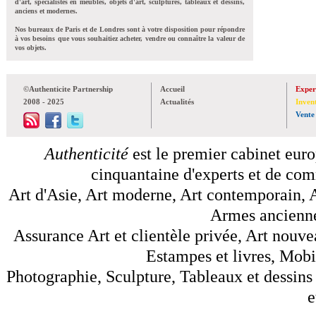
d'art, spécialistes en meubles, objets d'art, sculptures, tableaux et dessins,
anciens et modernes.
Nos bureaux de Paris et de Londres sont à votre disposition pour répondre
à vos besoins que vous souhaitiez acheter, vendre ou connaître la valeur de
vos objets.
©Authenticite Partnership
Accueil
Exper
2008 - 2025
Actualités
Inven
Vente
Authenticité
est le premier cabinet euro
cinquantaine d'experts et de comm
Art d'Asie, Art moderne, Art contemporain, A
Armes anciennes
Assurance Art et clientèle privée, Art nouve
Estampes et livres, Mobil
Photographie, Sculpture, Tableaux et dessins 
e