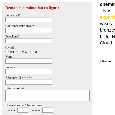
chemin
Demande d'estimation en ligne :
Nos e
Votre email* :
expert
vases 
Confirmez votre email* :
bronzes
Lille,
Téléphone* :
Cloud
.
Civilité :
Mlle
Mme
M.
Nom :
» Retour
Prénom :
Résoudre : 5 + 4 = ?*
Décrire l'objet :
Dimensions de l'objet (en cm) :
Hauteur :
Largeur :