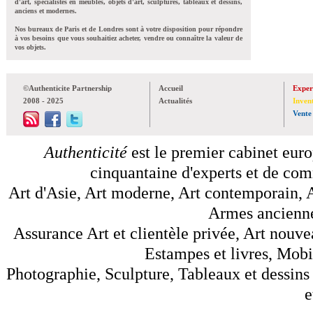
d'art, spécialistes en meubles, objets d'art, sculptures, tableaux et dessins,
anciens et modernes.
Nos bureaux de Paris et de Londres sont à votre disposition pour répondre
à vos besoins que vous souhaitiez acheter, vendre ou connaître la valeur de
vos objets.
©Authenticite Partnership
Accueil
Exper
2008 - 2025
Actualités
Inven
Vente
Authenticité
est le premier cabinet euro
cinquantaine d'experts et de comm
Art d'Asie, Art moderne, Art contemporain, A
Armes anciennes
Assurance Art et clientèle privée, Art nouve
Estampes et livres, Mobil
Photographie, Sculpture, Tableaux et dessins 
e