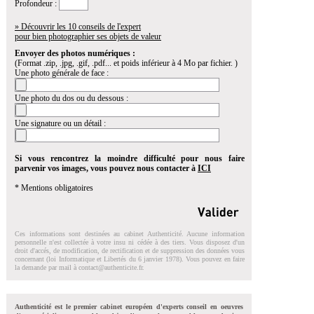
Profondeur :
» Découvrir les 10 conseils de l'expert
pour bien photographier ses objets de valeur
Envoyer des photos numériques :
(Format .zip, .jpg, .gif, .pdf... et poids inférieur à 4 Mo par fichier. )
Une photo générale de face :
Une photo du dos ou du dessous :
Une signature ou un détail :
Si vous rencontrez la moindre difficulté pour nous faire
parvenir vos images, vous pouvez nous contacter à
ICI
* Mentions obligatoires
Ces informations sont destinées au cabinet Authenticité. Aucune information
personnelle n'est collectée à votre insu ni cédée à des tiers. Vous disposez d'un
droit d'accés, de modification, de rectification et de suppression des données vous
concernant (loi Informatique et Libertés du 6 janvier 1978). Vous pouvez en faire
la demande par mail à
contact@authenticite.fr
.
Authenticité est le premier cabinet européen d'experts conseil en oeuvres