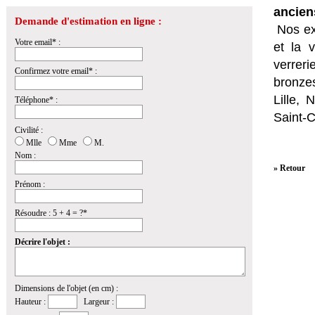
ancien
Demande d'estimation en ligne :
Nos ex
Votre email* :
et la
v
verrer
Confirmez votre email* :
bronzes
Lille,
Téléphone* :
Saint-
Civilité :
Mlle
Mme
M.
Nom :
» Retour
Prénom :
Résoudre : 5 + 4 = ?*
Décrire l'objet :
Dimensions de l'objet (en cm) :
Hauteur :
Largeur :