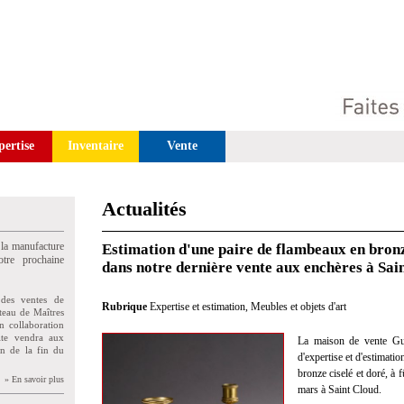
pertise
Inventaire
Vente
Actualités
 la manufacture
Estimation d'une paire de flambeaux en bronz
tre prochaine
dans notre dernière vente aux enchères à Sai
des ventes de
Rubrique
Expertise et estimation
,
Meubles et objets d'art
teau de Maîtres
n collaboration
uite vendra aux
La maison de vente Gui
on de la fin du
d'expertise et d'estimati
bronze ciselé et doré, à 
» En savoir plus
mars à Saint Cloud.