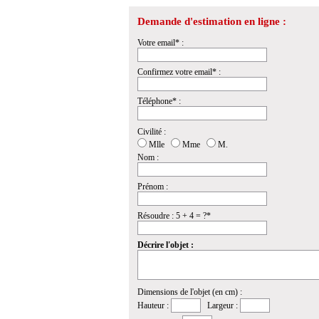
Demande d'estimation en ligne :
Votre email* :
Confirmez votre email* :
Téléphone* :
Civilité :
Mlle
Mme
M.
Nom :
Prénom :
Résoudre : 5 + 4 = ?*
Décrire l'objet :
Dimensions de l'objet (en cm) :
Hauteur :
Largeur :