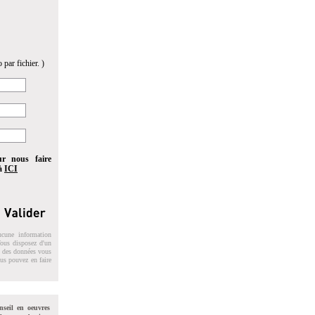
 par fichier. )
ur nous faire
 à
ICI
ucune information
 Vous disposez d'un
on des données vous
ous pouvez en faire
nseil en oeuvres