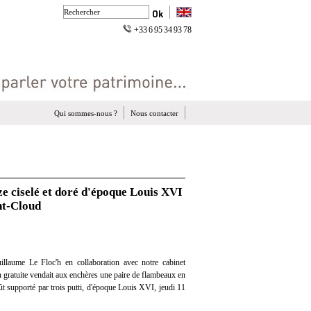
+33 6 95 34 93 78
Qui sommes-nous ?
Nous contacter
e ciselé et doré d'époque Louis XVI
nt-Cloud
llaume Le Floc'h en collaboration avec notre cabinet
on gratuite vendait aux enchères une paire de flambeaux en
fût supporté par trois putti, d'époque Louis XVI, jeudi 11