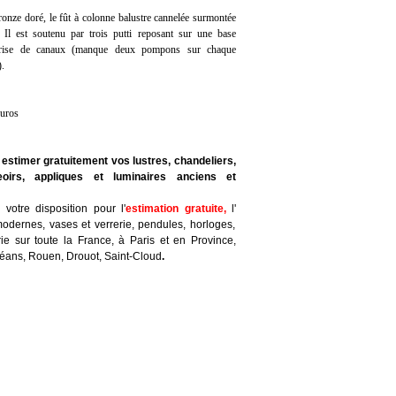
onze doré, le fût à colonne balustre cannelée surmontée
 Il est soutenu par trois putti reposant sur une base
e frise de canaux (manque deux pompons sur chaque
).
euros
 estimer gratuitement vos lustres, chandeliers,
eoirs, appliques et luminaires anciens et
votre disposition pour l'
estimation gratuite
,
l'
odernes, vases et verrerie, pendules, horloges,
ie sur toute la France, à Paris et en Province,
léans, Rouen, Drouot, Saint-Cloud
.