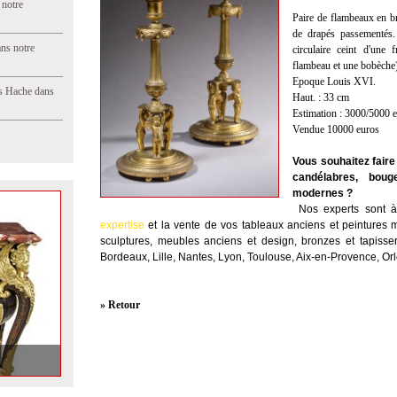
 notre
Paire de flambeaux en br
de drapés passementés.
ns notre
circulaire ceint d'un
flambeau et une bobèche
Epoque Louis XVI.
s Hache dans
Haut. : 33 cm
Estimation : 3000/5000 
Vendue 10000 euros
Vous souhaitez faire
candélabres, boug
modernes ?
Nos experts sont à 
expertise
et la
vente
de vos tableaux anciens et peintures m
sculptures, meubles anciens et design, bronzes et tapisser
Bordeaux, Lille, Nantes, Lyon, Toulouse, Aix-en-Provence, Or
» Retour