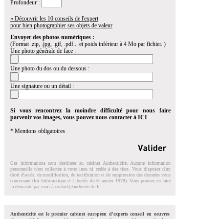
Profondeur :
» Découvrir les 10 conseils de l'expert
pour bien photographier ses objets de valeur
Envoyer des photos numériques :
(Format .zip, .jpg, .gif, .pdf... et poids inférieur à 4 Mo par fichier. )
Une photo générale de face :
Une photo du dos ou du dessous :
Une signature ou un détail :
Si vous rencontrez la moindre difficulté pour nous faire
parvenir vos images, vous pouvez nous contacter à
ICI
* Mentions obligatoires
Ces informations sont destinées au cabinet Authenticité. Aucune information
personnelle n'est collectée à votre insu ni cédée à des tiers. Vous disposez d'un
droit d'accés, de modification, de rectification et de suppression des données vous
concernant (loi Informatique et Libertés du 6 janvier 1978). Vous pouvez en faire
la demande par mail à
contact@authenticite.fr
.
Authenticité est le premier cabinet européen d'experts conseil en oeuvres