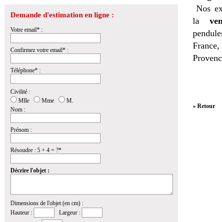
Nos ex
Demande d'estimation en ligne :
la
ven
Votre email* :
pendules
France,
Confirmez votre email* :
Provenc
Téléphone* :
Civilité :
Mlle
Mme
M.
» Retour
Nom :
Prénom :
Résoudre : 5 + 4 = ?*
Décrire l'objet :
Dimensions de l'objet (en cm) :
Hauteur :
Largeur :