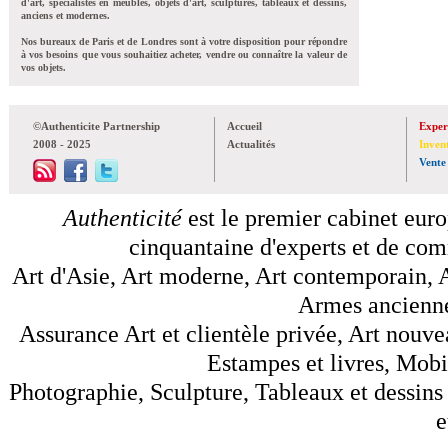
d'art, spécialistes en meubles, objets d'art, sculptures, tableaux et dessins,
anciens et modernes.
Nos bureaux de Paris et de Londres sont à votre disposition pour répondre
à vos besoins que vous souhaitiez acheter, vendre ou connaître la valeur de
vos objets.
©Authenticite Partnership
Accueil
Exper
2008 - 2025
Actualités
Inven
Vente
Authenticité
est le premier cabinet euro
cinquantaine d'experts et de comm
Art d'Asie, Art moderne, Art contemporain, A
Armes anciennes
Assurance Art et clientèle privée, Art nouve
Estampes et livres, Mobil
Photographie, Sculpture, Tableaux et dessins 
e