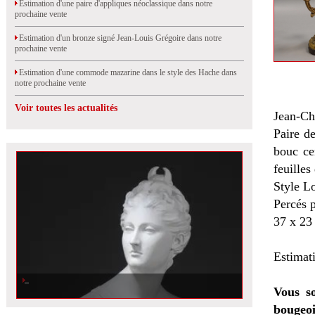
Estimation d'une paire d'appliques néoclassique dans notre
prochaine vente
Estimation d'un bronze signé Jean-Louis Grégoire dans notre
prochaine vente
Estimation d'une commode mazarine dans le style des Hache dans
notre prochaine vente
Voir toutes les actualités
Jean-Ch
Paire de
bouc ce
feuilles
Style L
Percés p
37 x 23
Estimat
Vous so
bougeoi