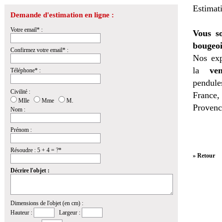
Estimat
Demande d'estimation en ligne :
Votre email* :
Vous so
bougeoi
Confirmez votre email* :
Nos exp
la
ven
Téléphone* :
pendules
Civilité :
France,
Mlle
Mme
M.
Provenc
Nom :
Prénom :
Résoudre : 5 + 4 = ?*
» Retour
Décrire l'objet :
Dimensions de l'objet (en cm) :
Hauteur :
Largeur :