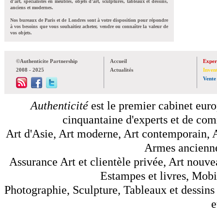
d'art, spécialistes en meubles, objets d'art, sculptures, tableaux et dessins,
anciens et modernes.
Nos bureaux de Paris et de Londres sont à votre disposition pour répondre
à vos besoins que vous souhaitiez acheter, vendre ou connaître la valeur de
vos objets.
©Authenticite Partnership
Accueil
Exper
2008 - 2025
Actualités
Inven
Vente
Authenticité
est le premier cabinet euro
cinquantaine d'experts et de comm
Art d'Asie, Art moderne, Art contemporain, A
Armes anciennes
Assurance Art et clientèle privée, Art nouve
Estampes et livres, Mobil
Photographie, Sculpture, Tableaux et dessins 
e