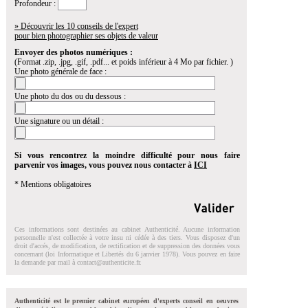
Profondeur :
» Découvrir les 10 conseils de l'expert
pour bien photographier ses objets de valeur
Envoyer des photos numériques :
(Format .zip, .jpg, .gif, .pdf... et poids inférieur à 4 Mo par fichier. )
Une photo générale de face :
Une photo du dos ou du dessous :
Une signature ou un détail :
Si vous rencontrez la moindre difficulté pour nous faire
parvenir vos images, vous pouvez nous contacter à
ICI
* Mentions obligatoires
Ces informations sont destinées au cabinet Authenticité. Aucune information
personnelle n'est collectée à votre insu ni cédée à des tiers. Vous disposez d'un
droit d'accés, de modification, de rectification et de suppression des données vous
concernant (loi Informatique et Libertés du 6 janvier 1978). Vous pouvez en faire
la demande par mail à
contact@authenticite.fr
.
Authenticité est le premier cabinet européen d'experts conseil en oeuvres