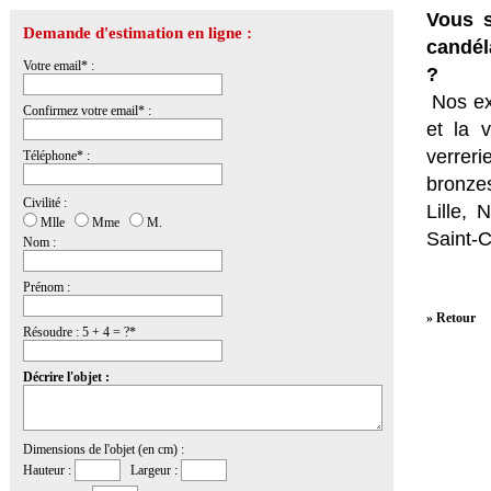
Vous s
Demande d'estimation en ligne :
candél
Votre email* :
?
Nos ex
Confirmez votre email* :
et la
v
verrer
Téléphone* :
bronzes
Civilité :
Lille,
Mlle
Mme
M.
Saint-
Nom :
Prénom :
» Retour
Résoudre : 5 + 4 = ?*
Décrire l'objet :
Dimensions de l'objet (en cm) :
Hauteur :
Largeur :