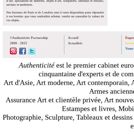
d'art, spécialistes en meubles, objets d'art, sculptures, tableaux et dessins,
anciens et modernes.
Nos bureaux de Paris et de Londres sont à votre disposition pour répondre
à vos besoins que vous souhaitiez acheter, vendre ou connaître la valeur de
vos objets.
©Authenticite Partnership
Accueil
Exper
2008 - 2025
Actualités
Inven
Vente
Authenticité
est le premier cabinet euro
cinquantaine d'experts et de comm
Art d'Asie, Art moderne, Art contemporain, A
Armes anciennes
Assurance Art et clientèle privée, Art nouve
Estampes et livres, Mobil
Photographie, Sculpture, Tableaux et dessins 
e