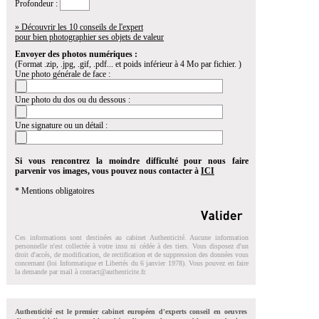
Profondeur :
» Découvrir les 10 conseils de l'expert
pour bien photographier ses objets de valeur
Envoyer des photos numériques :
(Format .zip, .jpg, .gif, .pdf... et poids inférieur à 4 Mo par fichier. )
Une photo générale de face :
Une photo du dos ou du dessous :
Une signature ou un détail :
Si vous rencontrez la moindre difficulté pour nous faire
parvenir vos images, vous pouvez nous contacter à
ICI
* Mentions obligatoires
Ces informations sont destinées au cabinet Authenticité. Aucune information
personnelle n'est collectée à votre insu ni cédée à des tiers. Vous disposez d'un
droit d'accés, de modification, de rectification et de suppression des données vous
concernant (loi Informatique et Libertés du 6 janvier 1978). Vous pouvez en faire
la demande par mail à
contact@authenticite.fr
.
Authenticité est le premier cabinet européen d'experts conseil en oeuvres