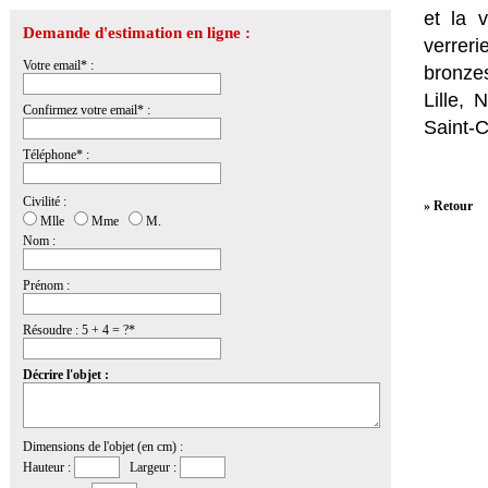
et la
v
Demande d'estimation en ligne :
verrer
Votre email* :
bronzes
Lille,
Confirmez votre email* :
Saint-
Téléphone* :
Civilité :
» Retour
Mlle
Mme
M.
Nom :
Prénom :
Résoudre : 5 + 4 = ?*
Décrire l'objet :
Dimensions de l'objet (en cm) :
Hauteur :
Largeur :