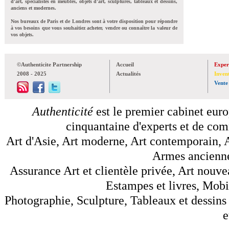
d'art, spécialistes en meubles, objets d'art, sculptures, tableaux et dessins,
anciens et modernes.
Nos bureaux de Paris et de Londres sont à votre disposition pour répondre
à vos besoins que vous souhaitiez acheter, vendre ou connaître la valeur de
vos objets.
©Authenticite Partnership
Accueil
Exper
2008 - 2025
Actualités
Inven
Vente
Authenticité
est le premier cabinet euro
cinquantaine d'experts et de comm
Art d'Asie, Art moderne, Art contemporain, A
Armes anciennes
Assurance Art et clientèle privée, Art nouve
Estampes et livres, Mobil
Photographie, Sculpture, Tableaux et dessins 
e