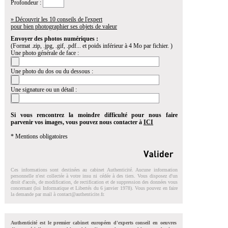
Profondeur :
» Découvrir les 10 conseils de l'expert
pour bien photographier ses objets de valeur
Envoyer des photos numériques :
(Format .zip, .jpg, .gif, .pdf... et poids inférieur à 4 Mo par fichier. )
Une photo générale de face :
Une photo du dos ou du dessous :
Une signature ou un détail :
Si vous rencontrez la moindre difficulté pour nous faire
parvenir vos images, vous pouvez nous contacter à
ICI
* Mentions obligatoires
Ces informations sont destinées au cabinet Authenticité. Aucune information
personnelle n'est collectée à votre insu ni cédée à des tiers. Vous disposez d'un
droit d'accés, de modification, de rectification et de suppression des données vous
concernant (loi Informatique et Libertés du 6 janvier 1978). Vous pouvez en faire
la demande par mail à
contact@authenticite.fr
.
Authenticité est le premier cabinet européen d'experts conseil en oeuvres