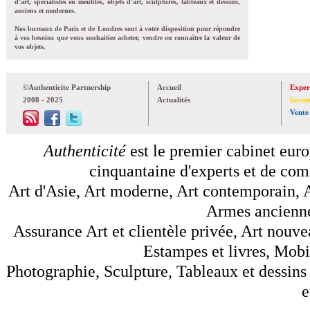
d'art, spécialistes en meubles, objets d'art, sculptures, tableaux et dessins,
anciens et modernes.
Nos bureaux de Paris et de Londres sont à votre disposition pour répondre
à vos besoins que vous souhaitiez acheter, vendre ou connaître la valeur de
vos objets.
©Authenticite Partnership
Accueil
Exper
2008 - 2025
Actualités
Inven
Vente
Authenticité
est le premier cabinet euro
cinquantaine d'experts et de comm
Art d'Asie, Art moderne, Art contemporain, A
Armes anciennes
Assurance Art et clientèle privée, Art nouve
Estampes et livres, Mobil
Photographie, Sculpture, Tableaux et dessins 
e