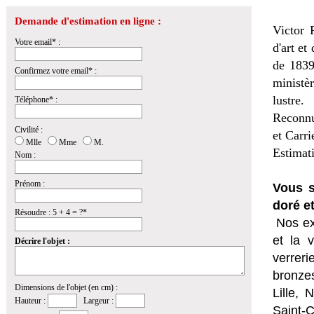
Demande d'estimation en ligne :
Victor 
Votre email* :
d'art et
de 1839
Confirmez votre email* :
ministèr
lustre.
Téléphone* :
Reconnu
Civilité :
et Carri
Mlle
Mme
M.
Estimat
Nom :
Prénom :
Vous s
doré e
Résoudre : 5 + 4 = ?*
Nos ex
et la
v
Décrire l'objet :
verrer
bronzes
Dimensions de l'objet (en cm) :
Lille,
Hauteur :
Largeur :
Saint-