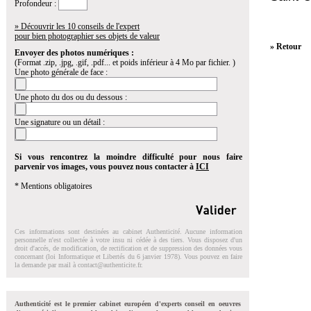
Profondeur :
» Découvrir les 10 conseils de l'expert
pour bien photographier ses objets de valeur
» Retour
Envoyer des photos numériques :
(Format .zip, .jpg, .gif, .pdf... et poids inférieur à 4 Mo par fichier. )
Une photo générale de face :
Une photo du dos ou du dessous :
Une signature ou un détail :
Si vous rencontrez la moindre difficulté pour nous faire
parvenir vos images, vous pouvez nous contacter à
ICI
* Mentions obligatoires
Ces informations sont destinées au cabinet Authenticité. Aucune information
personnelle n'est collectée à votre insu ni cédée à des tiers. Vous disposez d'un
droit d'accés, de modification, de rectification et de suppression des données vous
concernant (loi Informatique et Libertés du 6 janvier 1978). Vous pouvez en faire
la demande par mail à
contact@authenticite.fr
.
Authenticité est le premier cabinet européen d'experts conseil en oeuvres