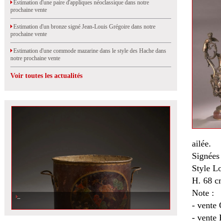
Estimation d'une paire d'appliques néoclassique dans notre
prochaine vente
Estimation d'un bronze signé Jean-Louis Grégoire dans notre
prochaine vente
Estimation d'une commode mazarine dans le style des Hache dans
notre prochaine vente
Voir toutes les actualités
ailée.
Signées 
Style L
H. 68 c
Note :
- vente 
- vente 