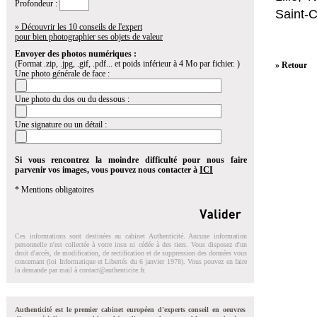
Profondeur :
Saint-
» Découvrir les 10 conseils de l'expert
pour bien photographier ses objets de valeur
Envoyer des photos numériques :
(Format .zip, .jpg, .gif, .pdf... et poids inférieur à 4 Mo par fichier. )
» Retour
Une photo générale de face :
Une photo du dos ou du dessous :
Une signature ou un détail :
Si vous rencontrez la moindre difficulté pour nous faire
parvenir vos images, vous pouvez nous contacter à
ICI
* Mentions obligatoires
Ces informations sont destinées au cabinet Authenticité. Aucune information
personnelle n'est collectée à votre insu ni cédée à des tiers. Vous disposez d'un
droit d'accés, de modification, de rectification et de suppression des données vous
concernant (loi Informatique et Libertés du 6 janvier 1978). Vous pouvez en faire
la demande par mail à
contact@authenticite.fr
.
Authenticité est le premier cabinet européen d'experts conseil en oeuvres