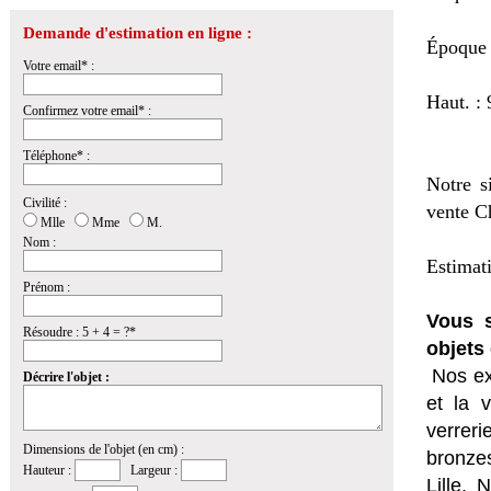
Demande d'estimation en ligne :
Époque 
Votre email* :
Haut. : 
Confirmez votre email* :
Téléphone* :
Notre s
Civilité :
vente Ch
Mlle
Mme
M.
Nom :
Estimat
Prénom :
Vous s
Résoudre : 5 + 4 = ?*
objets 
Nos ex
Décrire l'objet :
et la
v
verrer
Dimensions de l'objet (en cm) :
bronzes
Hauteur :
Largeur :
Lille,