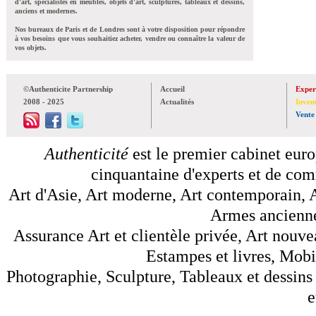
d'art, spécialistes en meubles, objets d'art, sculptures, tableaux et dessins,
anciens et modernes.
Nos bureaux de Paris et de Londres sont à votre disposition pour répondre
à vos besoins que vous souhaitiez acheter, vendre ou connaître la valeur de
vos objets.
©Authenticite Partnership
Accueil
Exper
2008 - 2025
Actualités
Inven
Vente
Authenticité
est le premier cabinet euro
cinquantaine d'experts et de comm
Art d'Asie, Art moderne, Art contemporain, A
Armes anciennes
Assurance Art et clientèle privée, Art nouve
Estampes et livres, Mobil
Photographie, Sculpture, Tableaux et dessins 
e