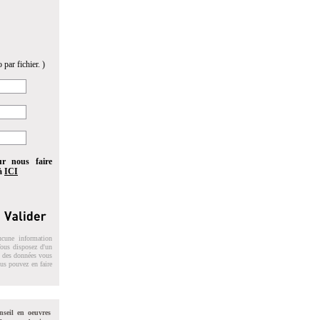
 par fichier. )
ur nous faire
 à
ICI
ucune information
 Vous disposez d'un
on des données vous
ous pouvez en faire
nseil en oeuvres