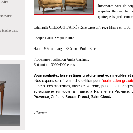
 notre
Importante paire de berg
coquilles fleuries, feui
ns notre
quatre petits pieds cambr
Estampille CRESSON L'AINÉ (René Cresson), reçu Maître en 1738.
s Hache dans
Époque Louis XV pour l'une.
Haut. : 99 cm - Larg. : 83,5 cm - Prof. : 85 cm
Provenance : collection André Carlhian.
Estimation : 3000/4000 euros
Vous souhaitez faire estimer gratuitement vos meubles et 
Nos experts sont à votre disposition pour l'
estimation gratui
et peintures modernes, vases et verrerie, pendules, horloges
et tapisserie sur toute la France, à Paris et en Province, 
Provence, Orléans, Rouen, Drouot, Saint-Cloud
.
» Retour