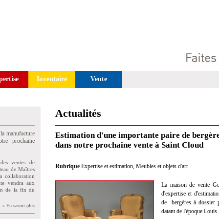
pertise
Inventaire
Vente
Actualités
 la manufacture
Estimation d'une importante paire de bergère
tre prochaine
dans notre prochaine vente à Saint Cloud
des ventes de
Rubrique
Expertise et estimation
,
Meubles et objets d'art
teau de Maîtres
n collaboration
uite vendra aux
La maison de vente Gui
on de la fin du
d'expertise et d'estimat
de bergères à dossier p
» En savoir plus
datant de l'époque Louis