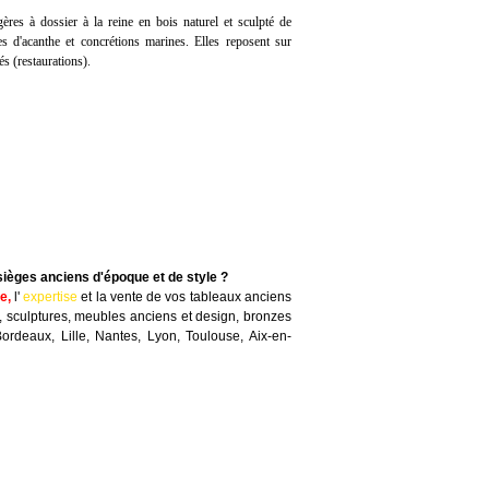
ères à dossier à la reine en bois naturel et sculpté de
lles d'acanthe et concrétions marines. Elles reposent sur
és (restaurations).
sièges anciens d'époque et de style ?
te
,
l'
expertise
et la
vente
de vos tableaux anciens
, sculptures, meubles anciens et design, bronzes
Bordeaux, Lille, Nantes, Lyon, Toulouse, Aix-en-