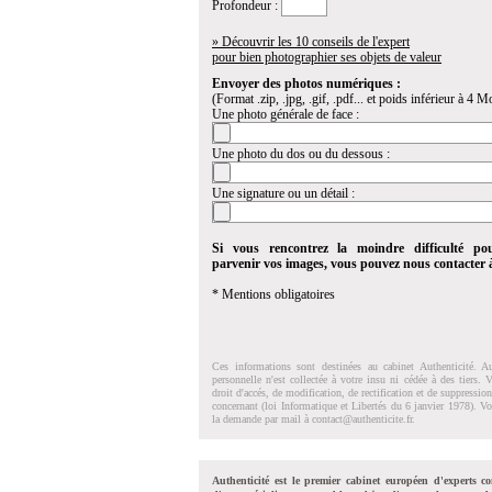
Profondeur :
» Découvrir les 10 conseils de l'expert
pour bien photographier ses objets de valeur
Envoyer des photos numériques :
(Format .zip, .jpg, .gif, .pdf... et poids inférieur à 4 Mo
Une photo générale de face :
Une photo du dos ou du dessous :
Une signature ou un détail :
Si vous rencontrez la moindre difficulté po
parvenir vos images, vous pouvez nous contacter
* Mentions obligatoires
Ces informations sont destinées au cabinet Authenticité. A
personnelle n'est collectée à votre insu ni cédée à des tiers.
droit d'accés, de modification, de rectification et de suppressi
concernant (loi Informatique et Libertés du 6 janvier 1978). V
la demande par mail à
contact@authenticite.fr
.
Authenticité est le premier cabinet européen d'experts co