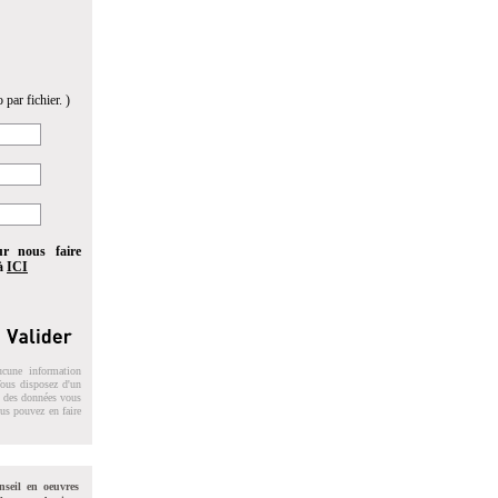
 par fichier. )
ur nous faire
 à
ICI
ucune information
 Vous disposez d'un
on des données vous
ous pouvez en faire
nseil en oeuvres