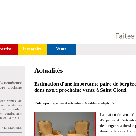
pertise
Inventaire
Vente
Actualités
 la manufacture
Estimation d'une importante paire de bergère
tre prochaine
dans notre prochaine vente à Saint Cloud
des ventes de
Rubrique
Expertise et estimation
,
Meubles et objets d'art
teau de Maîtres
n collaboration
uite vendra aux
La maison de vente Gui
on de la fin du
d'expertise et d'estimat
de bergères à dossier p
» En savoir plus
datant de l'époque Louis