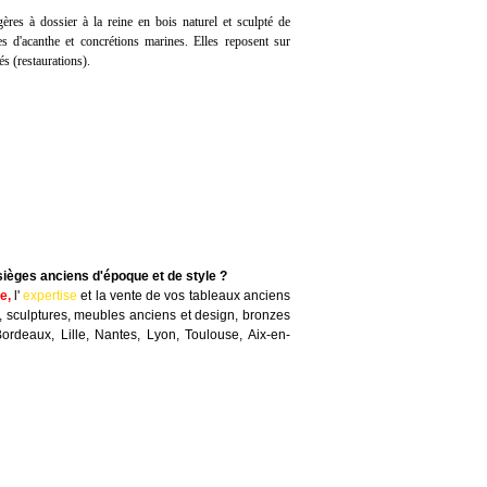
ères à dossier à la reine en bois naturel et sculpté de
lles d'acanthe et concrétions marines. Elles reposent sur
és (restaurations).
sièges anciens d'époque et de style ?
te
,
l'
expertise
et la
vente
de vos tableaux anciens
, sculptures, meubles anciens et design, bronzes
Bordeaux, Lille, Nantes, Lyon, Toulouse, Aix-en-