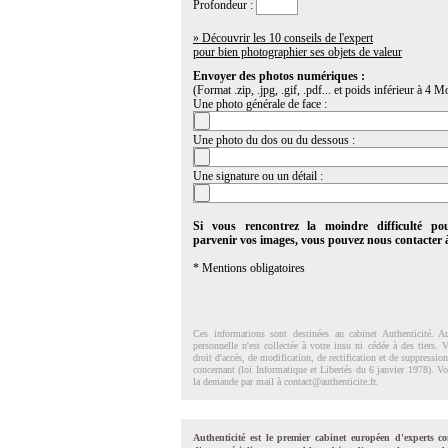
Profondeur :
» Découvrir les 10 conseils de l'expert
pour bien photographier ses objets de valeur
Envoyer des photos numériques :
(Format .zip, .jpg, .gif, .pdf... et poids inférieur à 4 Mo
Une photo générale de face :
Une photo du dos ou du dessous :
Une signature ou un détail :
Si vous rencontrez la moindre difficulté po
parvenir vos images, vous pouvez nous contacter
* Mentions obligatoires
Ces informations sont destinées au cabinet Authenticité. A
personnelle n'est collectée à votre insu ni cédée à des tiers.
droit d'accés, de modification, de rectification et de suppressi
concernant (loi Informatique et Libertés du 6 janvier 1978). V
la demande par mail à
contact@authenticite.fr
.
Authenticité est le premier cabinet européen d'experts co