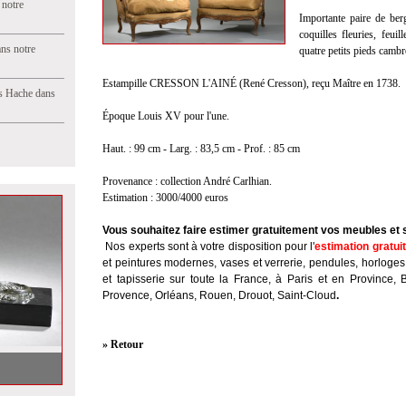
 notre
Importante paire de berg
coquilles fleuries, feui
ns notre
quatre petits pieds cambr
Estampille CRESSON L'AINÉ (René Cresson), reçu Maître en 1738.
s Hache dans
Époque Louis XV pour l'une.
Haut. : 99 cm - Larg. : 83,5 cm - Prof. : 85 cm
Provenance : collection André Carlhian.
Estimation : 3000/4000 euros
Vous souhaitez faire estimer gratuitement vos meubles et 
Nos experts sont à votre disposition pour l'
estimation gratui
et peintures modernes, vases et verrerie, pendules, horloges
et tapisserie sur toute la France, à Paris et en Province, 
Provence, Orléans, Rouen, Drouot, Saint-Cloud
.
» Retour