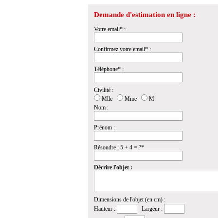
Demande d'estimation en ligne :
Votre email* :
Confirmez votre email* :
Téléphone* :
Civilité :
Mlle
Mme
M.
Nom :
Prénom :
Résoudre : 5 + 4 = ?*
Décrire l'objet :
Dimensions de l'objet (en cm) :
Hauteur :
Largeur :