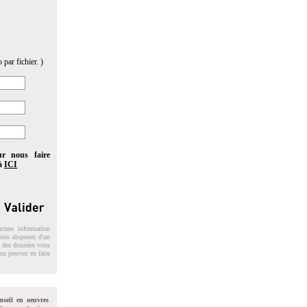
 par fichier. )
ur nous faire
 à
ICI
ucune information
 Vous disposez d'un
on des données vous
ous pouvez en faire
nseil en oeuvres