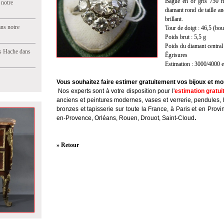
Bague en or gris 750 mi
 notre
diamant rond de taille a
brillant.
ns notre
Tour de doigt : 46,5 (bou
Poids brut : 5,5 g
Poids du diamant central 
s Hache dans
Égrisures
Estimation : 3000/4000 
Vous souhaitez faire estimer gratuitement vos bijoux et mo
Nos experts sont à votre disposition pour l'
estimation gratui
anciens et peintures modernes, vases et verrerie, pendules, 
bronzes et tapisserie sur toute la France, à Paris et en Provi
en-Provence, Orléans, Rouen, Drouot, Saint-Cloud
.
» Retour