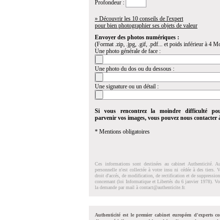
Profondeur :
» Découvrir les 10 conseils de l'expert
pour bien photographier ses objets de valeur
Envoyer des photos numériques :
(Format .zip, .jpg, .gif, .pdf... et poids inférieur à 4 Mo
Une photo générale de face :
Une photo du dos ou du dessous :
Une signature ou un détail :
Si vous rencontrez la moindre difficulté po
parvenir vos images, vous pouvez nous contacter
* Mentions obligatoires
Ces informations sont destinées au cabinet Authenticité. A
personnelle n'est collectée à votre insu ni cédée à des tiers.
droit d'accés, de modification, de rectification et de suppressi
concernant (loi Informatique et Libertés du 6 janvier 1978). V
la demande par mail à
contact@authenticite.fr
.
Authenticité est le premier cabinet européen d'experts co