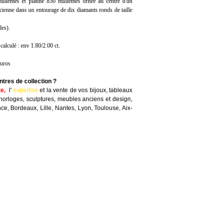
llièmes et platine 850 millièmes ornée au centre d'un
ncienne dans un entourage de dix diamants ronds de taille
les).
calculé : env 1.80/2.00 ct.
euros
ntres de collection ?
te
,
l'
expertise
et la
vente
de vos bijoux, tableaux
horloges, sculptures, meubles anciens et design,
nce, Bordeaux, Lille, Nantes, Lyon, Toulouse, Aix-