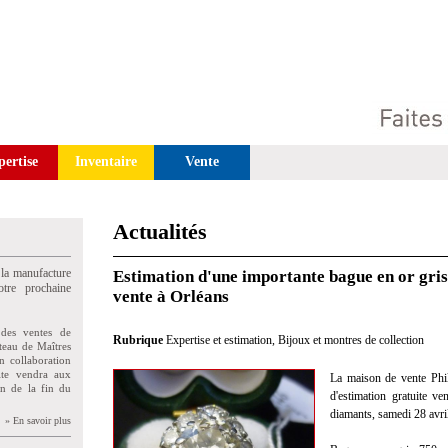
pertise
Inventaire
Vente
Actualités
 la manufacture
Estimation d'une importante bague en or gris
tre prochaine
vente à Orléans
des ventes de
Rubrique
Expertise et estimation
,
Bijoux et montres de collection
teau de Maîtres
n collaboration
uite vendra aux
La maison de vente Philo
on de la fin du
d'estimation gratuite v
diamants, samedi 28 avri
» En savoir plus