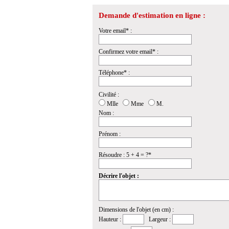
Demande d'estimation en ligne :
Votre email* :
Confirmez votre email* :
Téléphone* :
Civilité :
Mlle
Mme
M.
Nom :
Prénom :
Résoudre : 5 + 4 = ?*
Décrire l'objet :
Dimensions de l'objet (en cm) :
Hauteur :
Largeur :